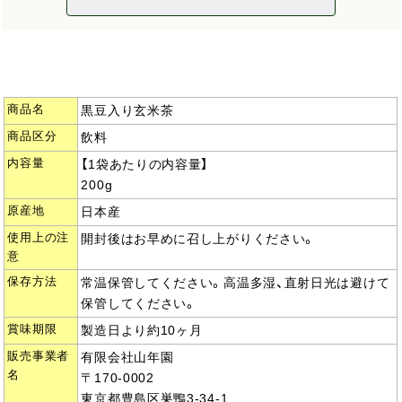
商品名
黒豆入り玄米茶
商品区分
飲料
内容量
【1袋あたりの内容量】
200g
原産地
日本産
使用上の注
開封後はお早めに召し上がりください。
意
保存方法
常温保管してください。高温多湿、直射日光は避けて
保管してください。
賞味期限
製造日より約10ヶ月
販売事業者
有限会社山年園
名
〒170-0002
東京都豊島区巣鴨3-34-1