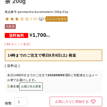
茶 200g
商品番号
genmaicha-kuromameiri-200g-01p
3.00
（
1
）
レビューを見る
宅配便
¥
1,700
税込
[
34
ポイント進呈]
14時までのご注文で
明日8月8日(土) 発送
送料込
本日
14時00分
までのご注文で
2026/08/09（日）
に
宅配便またはメー
ル便
でお届けします。
東京都
お届け先を変更
お気に入りに登録する