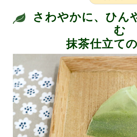
さわやかに、ひん
む
抹茶仕立て