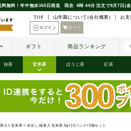
送料無料！年中無休365日発送
現在
6時
44分
注文で
8月7日(金
TOP
山年園について(会社概要)
お支
カート
ログイン
ギフト
商品ランキング
抹茶
玄米茶
ほうじ茶
紅茶
茶入り玄米茶
水出し 抹茶入 玄米茶 5g×15パック×3袋セット