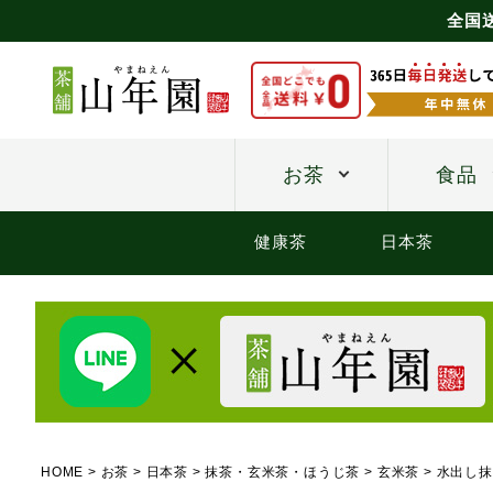
全国
お茶
食品
健康茶
日本茶
HOME
お茶
日本茶
抹茶・玄米茶・ほうじ茶
玄米茶
水出し抹