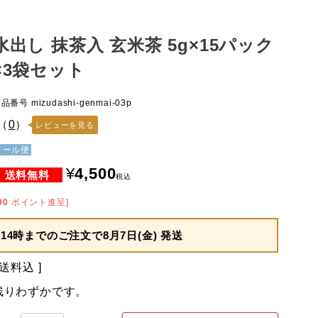
水出し 抹茶入 玄米茶 5g×15パック
×3袋セット
商品番号
mizudashi-genmai-03p
（
0
）
レビューを見る
メール便
¥
4,500
税込
90
ポイント進呈]
14時までのご注文で
8月7日(金) 発送
送料込
残りわずかです。