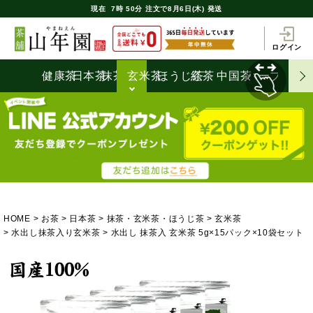
現在
7時
50分
注文で
8月6日(木) 発送
ログイン
健康茶
日本茶
抹茶
玄米茶
ほうじ茶
紅茶
中国茶
ハーブティ
HOME
お茶
日本茶
抹茶・玄米茶・ほうじ茶
玄米茶
水出し抹茶入り玄米茶
水出し 抹茶入 玄米茶 5g×15パック×10袋セット