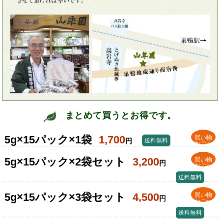
まとめて買うとお得です。
5g×15パック×1袋
1,700
買い物
円
送料無料
かごへ
5g×15パック×2袋セット
3,200
買い物
円
かごへ
送料無料
5g×15パック×3袋セット
4,500
買い物
円
かごへ
送料無料