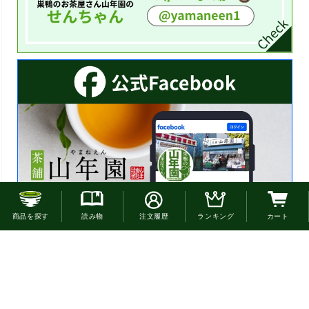
お電話でのご注文はこちら
商品を探す
読み物
注文履歴
ランキング
カート
0120-22-4663
通話無料(受付:9時30分〜18時)