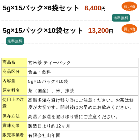
5g×15パック×6袋セット
8,400
買い物
円
かごへ
送料無料
5g×15パック×10袋セット
13,200
買い物
円
かごへ
送料無料
商品名
玄米茶 ティーパック
商品区分
食品・飲料
内容量
5g×15パック×10袋
原材料名
茶（国産）、米、抹茶
使用上の注
高温多湿を避け移り香にご注意ください。お茶は鮮
意
度が大切です。開封後はお早めにお飲みください。
保存方法
高温／多湿を避け移り香にご注意ください。
賞味期限
製造日より約12ヶ月
販売事業者
有限会社山年園