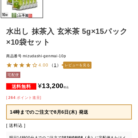
水出し 抹茶入 玄米茶 5g×15パック
×10袋セット
商品番号
mizudashi-genmai-10p
4.00
（
1
）
レビューを見る
宅配便
¥
13,200
税込
[
264
ポイント進呈]
14時までのご注文で
8月6日(木) 発送
送料込
明日
14時00分
までのご注文で
2026/08/08（土）
に
宅配便またはメ