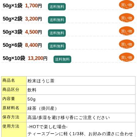
50g×1袋
1,700
買い物
円
送料無料
かごへ
50g×2袋
3,200
買い物
円
送料無料
かごへ
50g×3袋
4,500
買い物
円
送料無料
かごへ
50g×6袋
8,400
買い物
円
送料無料
かごへ
50g×10袋
13,200
買い物
円
送料無料
かごへ
商品名
粉末ほうじ茶
商品区分
飲料
内容量
50g
原材料名
緑茶（掛川産）
保存方法
高温/多湿を避け移り香にご注意ください
使用方法
-HOTで楽しむ場合-
ティースプーンに軽く1/3杯、お好みの濃さに合わせ