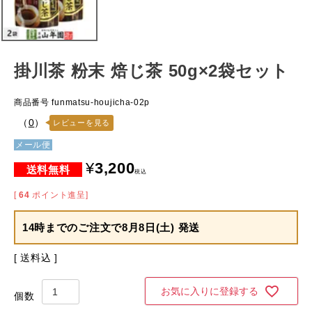
掛川茶 粉末 焙じ茶 50g×2袋セット
商品番号
funmatsu-houjicha-02p
（
0
）
レビューを見る
メール便
¥
3,200
税込
[
64
ポイント進呈]
14時までのご注文で
8月8日(土) 発送
送料込
お気に入りに登録する