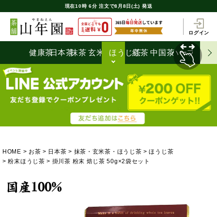
現在
10時
6分
注文で
8月8日(土) 発送
ログイン
健康茶
日本茶
抹茶
玄米茶
ほうじ茶
紅茶
中国茶
ハーブティ
HOME
お茶
日本茶
抹茶・玄米茶・ほうじ茶
ほうじ茶
粉末ほうじ茶
掛川茶 粉末 焙じ茶 50g×2袋セット