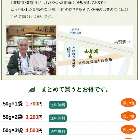
まとめて買うとお得です。
50g×1袋
1,700
買い物
円
送料無料
かごへ
50g×2袋
3,200
買い物
円
送料無料
かごへ
50g×3袋
4,500
買い物
円
送料無料
かごへ