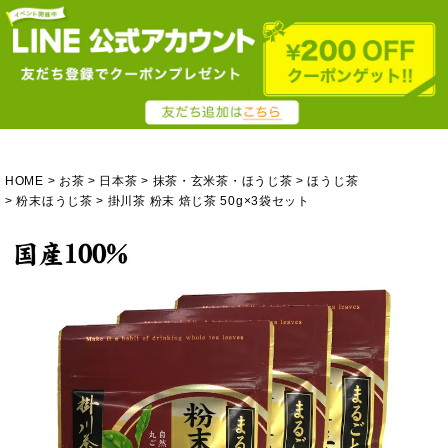
HOME
お茶
日本茶
抹茶・玄米茶・ほうじ茶
ほうじ茶
粉末ほうじ茶
掛川茶 粉末 焙じ茶 50g×3袋セット