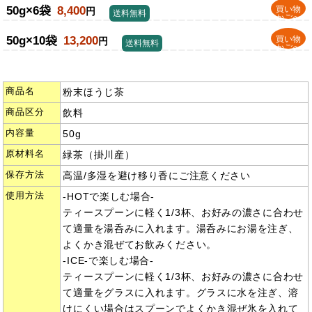
50g×6袋
8,400
買い物
円
送料無料
かごへ
50g×10袋
13,200
買い物
円
送料無料
かごへ
商品名
粉末ほうじ茶
商品区分
飲料
内容量
50g
原材料名
緑茶（掛川産）
保存方法
高温/多湿を避け移り香にご注意ください
使用方法
-HOTで楽しむ場合-
ティースプーンに軽く1/3杯、お好みの濃さに合わせ
て適量を湯呑みに入れます。湯呑みにお湯を注ぎ、
よくかき混ぜてお飲みください。
-ICE-で楽しむ場合-
ティースプーンに軽く1/3杯、お好みの濃さに合わせ
て適量をグラスに入れます。グラスに水を注ぎ、溶
けにくい場合はスプーンでよくかき混ぜ氷を入れて