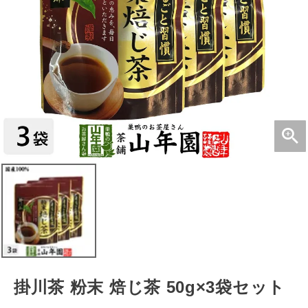
掛川茶 粉末 焙じ茶 50g×3袋セット