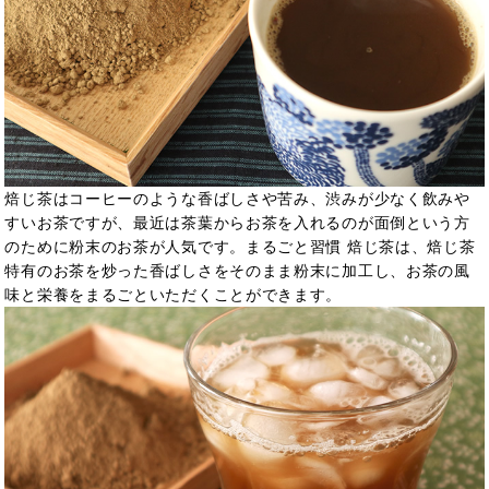
焙じ茶はコーヒーのような香ばしさや苦み、渋みが少なく飲みや
すいお茶ですが、最近は茶葉からお茶を入れるのが面倒という方
のために粉末のお茶が人気です。まるごと習慣 焙じ茶は、焙じ茶
特有のお茶を炒った香ばしさをそのまま粉末に加工し、お茶の風
味と栄養をまるごといただくことができます。