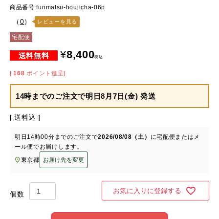
商品番号
funmatsu-houjicha-06p
（
0
）
レビューを見る
宅配便
¥
8,400
税込
[
168
ポイント進呈]
14時までのご注文で
明日8月7日(金) 発送
送料込
明日
14時00分
までのご注文で
2026/08/08（土）
に
宅配便またはメ
ール便
でお届けします。
東京都
お届け先を変更
お気に入りに登録する