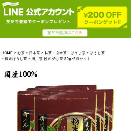
HOME
お茶
日本茶
抹茶・玄米茶・ほうじ茶
ほうじ茶
粉末ほうじ茶
掛川茶 粉末 焙じ茶 50g×6袋セット