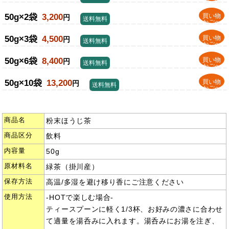
かごへ
50g×2袋
3,200
買い物
円
送料無料
かごへ
50g×3袋
4,500
買い物
円
送料無料
かごへ
50g×6袋
8,400
買い物
円
送料無料
かごへ
50g×10袋
13,200
買い物
円
送料無料
かごへ
商品名
粉末ほうじ茶
商品区分
飲料
内容量
50g
原材料名
緑茶（掛川産）
保存方法
高温/多湿を避け移り香にご注意ください
使用方法
-HOTで楽しむ場合-
ティースプーンに軽く1/3杯、お好みの濃さに合わせ
て適量を湯呑みに入れます。湯呑みにお湯を注ぎ、