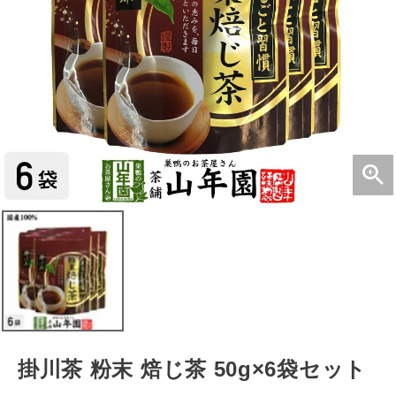
掛川茶 粉末 焙じ茶 50g×6袋セット