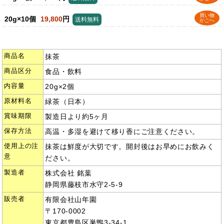
買い物
20g×10個
19,800
円
送料無料
かごへ
商品名
抹茶
商品区分
食品・飲料
内容量
20g×2個
原材料名
緑茶（日本）
賞味期限
製造日より約5ヶ月
保存方法
高温・多湿を避けて移り香にご注意ください。
使用上の注
抹茶は鮮度が大切です。開封後はお早めにお飲みく
意
ださい。
製造者
株式会社 銘葉
静岡県藤枝市水守2-5-9
販売者
有限会社山年園
〒170-0002
東京都豊島区巣鴨3-34-1