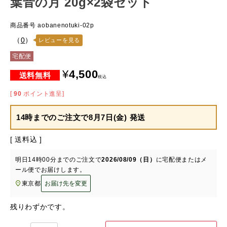
葉音の月 20g×2袋セット
商品番号
aobanenotuki-02p
（
0
）
レビューを見る
宅配便
¥
4,500
税込
[
90
ポイント進呈]
14時までのご注文で
8月7日(金) 発送
送料込
明日
14時00分
までのご注文で
2026/08/09（日）
に
宅配便またはメ
ール便
でお届けします。
東京都
お届け先を変更
残りわずかです。