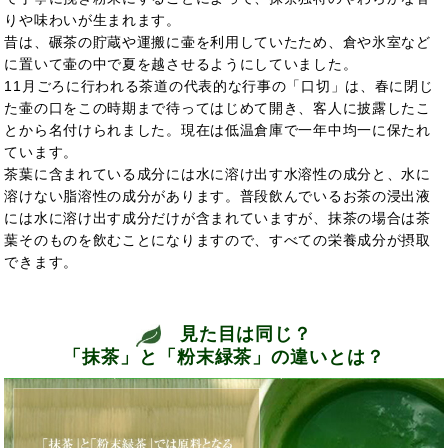
りや味わいが生まれます。
昔は、碾茶の貯蔵や運搬に壷を利用していたため、倉や氷室など
に置いて壷の中で夏を越させるようにしていました。
11月ごろに行われる茶道の代表的な行事の「口切」は、春に閉じ
た壷の口をこの時期まで待ってはじめて開き、客人に披露したこ
とから名付けられました。現在は低温倉庫で一年中均一に保たれ
ています。
茶葉に含まれている成分には水に溶け出す水溶性の成分と、水に
溶けない脂溶性の成分があります。普段飲んでいるお茶の浸出液
には水に溶け出す成分だけが含まれていますが、抹茶の場合は茶
葉そのものを飲むことになりますので、すべての栄養成分が摂取
できます。
見た目は同じ？
「抹茶」と「粉末緑茶」の違いとは？