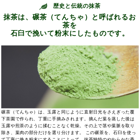
歴史と伝統の抹茶
抹茶は、碾茶（てんちゃ）と呼ばれるお
茶を
石臼で挽いて粉末にしたものです。
碾茶（てんちゃ）は、玉露と同じように直射日光をさえぎった覆
下茶園で作られ、丁重に手摘みされます。摘んだ葉を蒸した後は
玉露や煎茶のように揉むことなく乾燥。その上で茎や葉脈を取り
除き、葉肉の部分だけを選り分けます。 この碾茶を、石臼を使っ
て丁寧に挽き粉末にすることによって、抹茶独特のやわらかな香