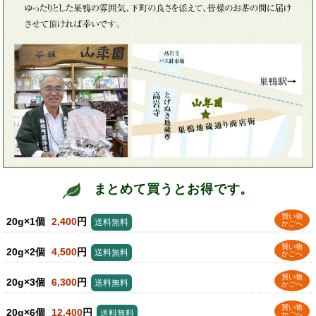
まとめて買うとお得です。
買い物
20g×1個
2,400
円
送料無料
かごへ
買い物
20g×2個
4,500
円
送料無料
かごへ
買い物
20g×3個
6,300
円
送料無料
かごへ
買い物
20g×6個
12,400
円
送料無料
かごへ