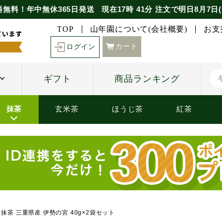
料無料！年中無休365日発送
現在
17時
41分
注文で
明日8月7日(
TOP
山年園について(会社概要)
お支
カート
ログイン
ギフト
商品ランキング
抹茶
玄米茶
ほうじ茶
紅茶
抹茶 三重県産 伊勢の宮 40g×2袋セット