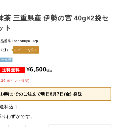
抹茶 三重県産 伊勢の宮 40g×2袋セ
ット
商品番号
isenomiya-02p
（
0
）
レビューを見る
メール便
¥
6,500
税込
130
ポイント進呈]
14時までのご注文で
明日8月7日(金) 発送
送料込
残りわずかです。