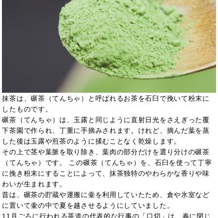
抹茶は、碾茶（てんちゃ）と呼ばれるお茶を石臼で挽いて粉末に
したものです。
碾茶（てんちゃ）は、玉露と同じように直射日光をさえぎった覆
下茶園で作られ、丁重に手摘みされます。けれど、摘んだ葉を蒸
した後は玉露や煎茶のように揉むことなく乾燥します。
その上で茎や葉脈を取り除き、葉肉の部分だけを選り分けの碾茶
（てんちゃ）です。 この碾茶（てんちゃ）を、石臼を使って丁寧
に挽き粉末にすることによって、抹茶独特のやわらかな香りや味
わいが生まれます。
昔は、碾茶の貯蔵や運搬に壷を利用していたため、倉や氷室など
に置いて壷の中で夏を越させるようにしていました。
11月ごろに行われる茶道の代表的な行事の「口切」は、春に閉じ