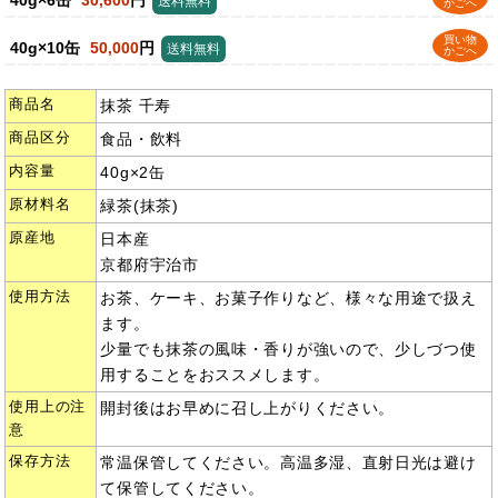
送料無料
かごへ
買い物
40g×10缶
50,000
円
送料無料
かごへ
商品名
抹茶 千寿
商品区分
食品・飲料
内容量
40g×2缶
原材料名
緑茶(抹茶)
原産地
日本産
京都府宇治市
使用方法
お茶、ケーキ、お菓子作りなど、様々な用途で扱え
ます。
少量でも抹茶の風味・香りが強いので、少しづつ使
用することをおススメします。
使用上の注
開封後はお早めに召し上がりください。
意
保存方法
常温保管してください。高温多湿、直射日光は避け
て保管してください。