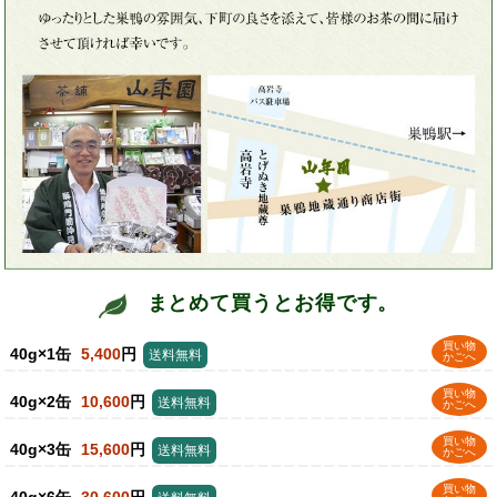
まとめて買うとお得です。
買い物
40g×1缶
5,400
円
送料無料
かごへ
買い物
40g×2缶
10,600
円
送料無料
かごへ
買い物
40g×3缶
15,600
円
送料無料
かごへ
買い物
40g×6缶
30,600
円