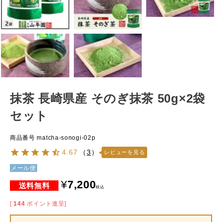
抹茶 長崎県産 そのぎ抹茶 50g×2袋
セット
商品番号
matcha-sonogi-02p
4.67
（
3
）
レビューを見る
メール便
¥
7,200
税込
[
144
ポイント進呈]