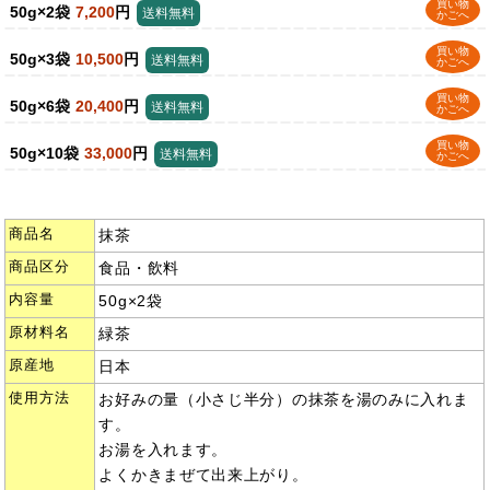
買い物
50g×2袋
7,200
円
送料無料
かごへ
買い物
50g×3袋
10,500
円
送料無料
かごへ
買い物
50g×6袋
20,400
円
送料無料
かごへ
買い物
50g×10袋
33,000
円
送料無料
かごへ
商品名
抹茶
商品区分
食品・飲料
内容量
50g×2袋
原材料名
緑茶
原産地
日本
使用方法
お好みの量（小さじ半分）の抹茶を湯のみに入れま
す。
お湯を入れます。
よくかきまぜて出来上がり。