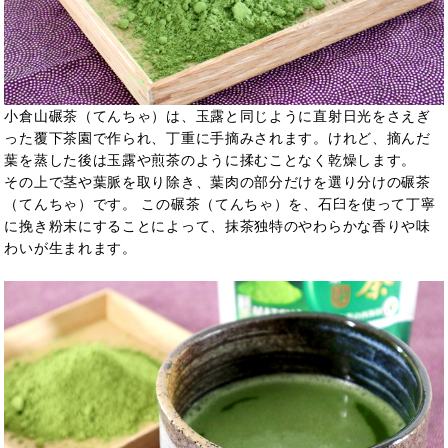
小倉山碾茶（てんちゃ）は、玉露と同じように直射日光をさえぎ
った覆下茶園で作られ、丁重に手摘みされます。けれど、摘んだ
葉を蒸した後は玉露や煎茶のように揉むことなく乾燥します。
その上で茎や葉脈を取り除き、葉肉の部分だけを選り分けの碾茶
（てんちゃ）です。 この碾茶（てんちゃ）を、石臼を使って丁寧
に挽き粉末にすることによって、抹茶独特のやわらかな香りや味
わいが生まれます。