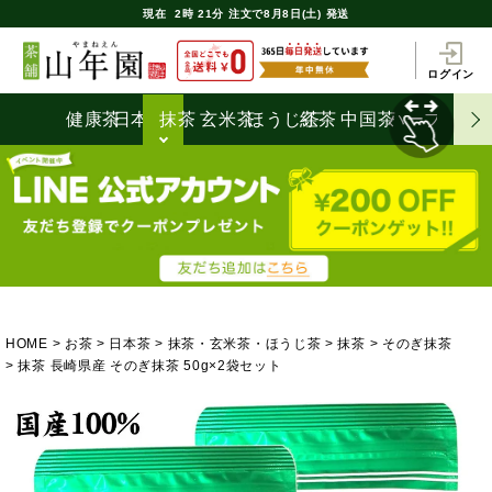
現在
2時
21分
注文で
8月8日(土) 発送
ログイン
健康茶
日本茶
抹茶
玄米茶
ほうじ茶
紅茶
中国茶
ハーブティ
HOME
お茶
日本茶
抹茶・玄米茶・ほうじ茶
抹茶
そのぎ抹茶
抹茶 長崎県産 そのぎ抹茶 50g×2袋セット