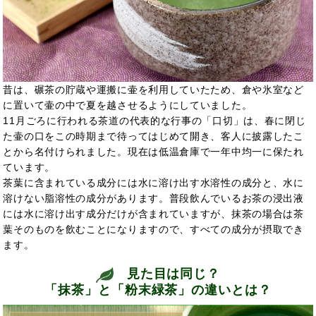
昔は、碾茶の貯蔵や運搬に壷を利用していたため、倉や氷室など
に置いて壷の中で夏を越させるようにしていました。
11月ごろに行われる茶道の代表的な行事の「口切」は、春に閉じ
た壷の口をこの時期まで待ってはじめて開き、客人に披露したこ
とから名付けられました。現在は低温倉庫で一年中均一に保たれ
ています。
茶葉に含まれている成分には水に溶け出す水溶性の成分と、水に
溶けない脂溶性の成分があります。普段飲んでいるお茶の浸出液
には水に溶け出す成分だけが含まれていますが、抹茶の場合は茶
葉そのものを飲むことになりますので、すべての成分が摂取でき
ます。
見た目は同じ？
「抹茶」と「粉末緑茶」の違いとは？