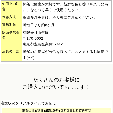
使用上の注
抹茶は鮮度が大切です。新鮮な色と香りを楽しむ為
意
に、なるべく早くご使用ください。
保存方法
高温多湿を避け、移り香にご注意ください。
賞味期限
製造日より約8ヶ月
販売事業者
有限会社山年園
名
〒170-0002
東京都豊島区巣鴨3-34-1
店長の一言
老舗のお茶屋が自信を持ってオススメするお抹茶で
す(^-^)
たくさんのお客様に
ご購入いただいております！
注文状況をリアルタイムでお伝え！