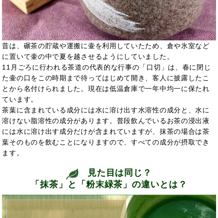
昔は、碾茶の貯蔵や運搬に壷を利用していたため、倉や氷室など
に置いて壷の中で夏を越させるようにしていました。
11月ごろに行われる茶道の代表的な行事の「口切」は、春に閉じ
た壷の口をこの時期まで待ってはじめて開き、客人に披露したこ
とから名付けられました。現在は低温倉庫で一年中均一に保たれ
ています。
茶葉に含まれている成分には水に溶け出す水溶性の成分と、水に
溶けない脂溶性の成分があります。普段飲んでいるお茶の浸出液
には水に溶け出す成分だけが含まれていますが、抹茶の場合は茶
葉そのものを飲むことになりますので、すべての成分が摂取でき
ます。
見た目は同じ？
「抹茶」と「粉末緑茶」の違いとは？