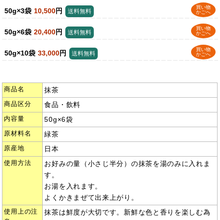
買い物
50g×3袋
10,500
円
送料無料
かごへ
買い物
50g×6袋
20,400
円
送料無料
かごへ
買い物
50g×10袋
33,000
円
送料無料
かごへ
商品名
抹茶
商品区分
食品・飲料
内容量
50g×6袋
原材料名
緑茶
原産地
日本
使用方法
お好みの量（小さじ半分）の抹茶を湯のみに入れま
す。
お湯を入れます。
よくかきまぜて出来上がり。
使用上の注
抹茶は鮮度が大切です。新鮮な色と香りを楽しむ為