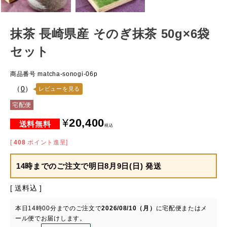
抹茶 長崎県産 そのぎ抹茶 50g×6袋
セット
商品番号
matcha-sonogi-06p
（
0
）
レビューを見る
宅配便
¥
20,400
税込
[
408
ポイント進呈]
14時までのご注文で
明日8月9日(日) 発送
送料込
本日
14時00分
までのご注文で
2026/08/10（月）
に
宅配便またはメ
ール便
でお届けします。