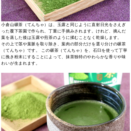
小倉山碾茶（てんちゃ）は、玉露と同じように直射日光をさえぎ
った覆下茶園で作られ、丁重に手摘みされます。けれど、摘んだ
葉を蒸した後は玉露や煎茶のように揉むことなく乾燥します。
その上で茎や葉脈を取り除き、葉肉の部分だけを選り分けの碾茶
（てんちゃ）です。 この碾茶（てんちゃ）を、石臼を使って丁寧
に挽き粉末にすることによって、抹茶独特のやわらかな香りや味
わいが生まれます。