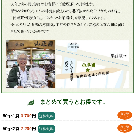
まとめて買うとお得です。
買い物
50g×1袋
3,700
円
送料無料
かごへ
買い物
50g×2袋
7,200
円
送料無料
かごへ