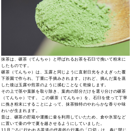
抹茶は、碾茶（てんちゃ）と呼ばれるお茶を石臼で挽いて粉末に
したものです。
碾茶（てんちゃ）は、玉露と同じように直射日光をさえぎった覆
下茶園で作られ、丁重に手摘みされます。けれど、摘んだ葉を蒸
した後は玉露や煎茶のように揉むことなく乾燥します。
その上で茎や葉脈を取り除き、葉肉の部分だけを選り分けの碾茶
（てんちゃ）です。 この碾茶（てんちゃ）を、石臼を使って丁寧
に挽き粉末にすることによって、抹茶独特のやわらかな香りや味
わいが生まれます。
昔は、碾茶の貯蔵や運搬に壷を利用していたため、倉や氷室など
に置いて壷の中で夏を越させるようにしていました。
11月ごろに行われる茶道の代表的な行事の「口切」は、春に閉じ