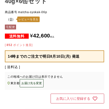
40g×6缶セット
商品番号
matcha-syokak-06p
（
0
）
レビューを見る
宅配便
¥
42,600
税込
[
852
ポイント進呈]
14時までのご注文で
明日8月10日(月) 発送
送料込
この地域へのお届け日は表示できません
東京都
お届け先を変更
お気に入りに登録する