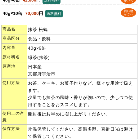
送料無料
かごへ
買い物
40g×10缶
70,000
円
送料無料
かごへ
商品名
抹茶 松鶴
商品区分
食品・飲料
内容量
40g×6缶
原材料名
緑茶(抹茶)
原産地
日本産
京都府宇治市
使用方法
お茶、ケーキ、お菓子作りなど、様々な用途で扱え
ます。
少量でも抹茶の風味・香りが強いので、少しづつ使
用することをおススメします。
使用上の注
開封後はお早めに召し上がりください。
意
保存方法
常温保管してください。高温多湿、直射日光は避け
て保管してください。