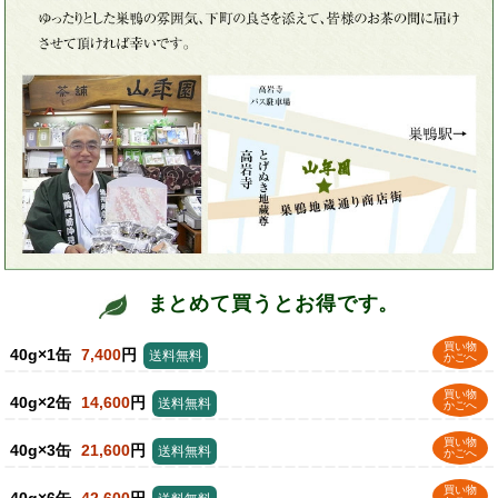
まとめて買うとお得です。
買い物
40g×1缶
7,400
円
送料無料
かごへ
買い物
40g×2缶
14,600
円
送料無料
かごへ
買い物
40g×3缶
21,600
円
送料無料
かごへ
買い物
40g×6缶
42,600
円