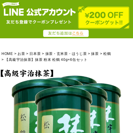
HOME
お茶
日本茶
抹茶・玄米茶・ほうじ茶
抹茶
松鶴
【高級宇治抹茶】抹茶 粉末 松鶴 40g×6缶セット