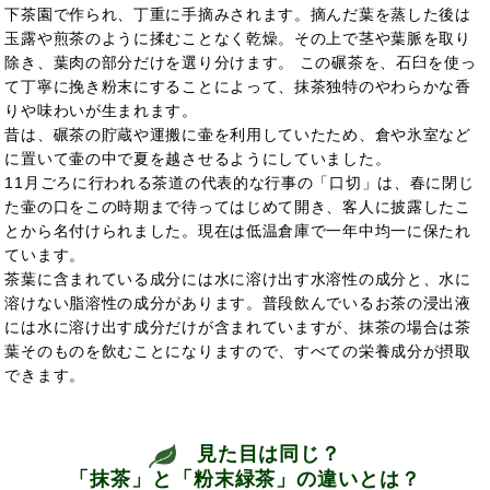
下茶園で作られ、丁重に手摘みされます。摘んだ葉を蒸した後は
玉露や煎茶のように揉むことなく乾燥。その上で茎や葉脈を取り
除き、葉肉の部分だけを選り分けます。 この碾茶を、石臼を使っ
て丁寧に挽き粉末にすることによって、抹茶独特のやわらかな香
りや味わいが生まれます。
昔は、碾茶の貯蔵や運搬に壷を利用していたため、倉や氷室など
に置いて壷の中で夏を越させるようにしていました。
11月ごろに行われる茶道の代表的な行事の「口切」は、春に閉じ
た壷の口をこの時期まで待ってはじめて開き、客人に披露したこ
とから名付けられました。現在は低温倉庫で一年中均一に保たれ
ています。
茶葉に含まれている成分には水に溶け出す水溶性の成分と、水に
溶けない脂溶性の成分があります。普段飲んでいるお茶の浸出液
には水に溶け出す成分だけが含まれていますが、抹茶の場合は茶
葉そのものを飲むことになりますので、すべての栄養成分が摂取
できます。
見た目は同じ？
「抹茶」と「粉末緑茶」の違いとは？