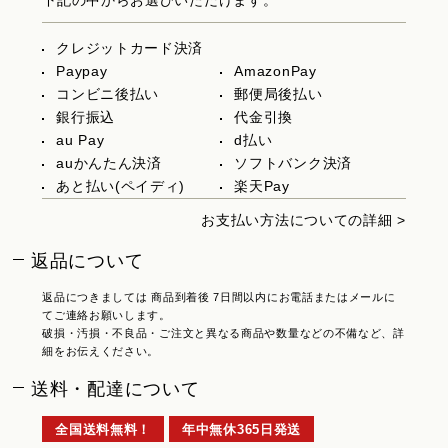
下記の中からお選びいただけます。
クレジットカード決済
Paypay
AmazonPay
コンビニ後払い
郵便局後払い
銀行振込
代金引換
au Pay
d払い
auかんたん決済
ソフトバンク決済
あと払い(ペイディ)
楽天Pay
お支払い方法についての詳細 >
返品について
返品につきましては 商品到着後 7日間以内にお電話またはメールに
てご連絡お願いします。
破損・汚損・不良品・ご注文と異なる商品や数量などの不備など、詳
細をお伝えください。
送料・配達について
全国送料無料！
年中無休365日発送