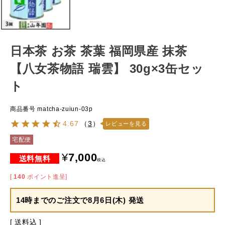
日本茶 お茶 茶葉 福岡県産 抹茶
【八女茶物語 瑞雲】 30g×3缶セッ
ト
商品番号
matcha-zuiun-03p
4.67
（
3
）
レビューを見る
宅配便
¥
7,000
税込
[
140
ポイント進呈]
14時までのご注文で
8月6日(木) 発送
送料込