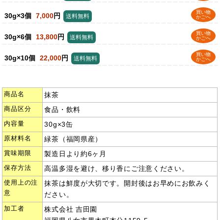
買い物
30g×3個
7,000
円
送料無料
かごへ
買い物
30g×6個
13,800
円
送料無料
かごへ
買い物
30g×10個
22,000
円
送料無料
かごへ
商品名
抹茶
商品区分
食品・飲料
内容量
30g×3缶
原材料名
緑茶（福岡県産）
賞味期限
製造日より約6ヶ月
保存方法
高温多湿を避け、移り香にご注意ください。
使用上の注
抹茶は鮮度が大切です。開封後はお早めにお飲みく
意
ださい。
加工者
株式会社 吉田園