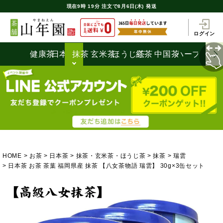
現在
9時
19分
注文で
8月6日(木) 発送
ログイン
健康茶
日本茶
抹茶
玄米茶
ほうじ茶
紅茶
中国茶
ハーブティ
HOME
お茶
日本茶
抹茶・玄米茶・ほうじ茶
抹茶
瑞雲
日本茶 お茶 茶葉 福岡県産 抹茶 【八女茶物語 瑞雲】 30g×3缶セット