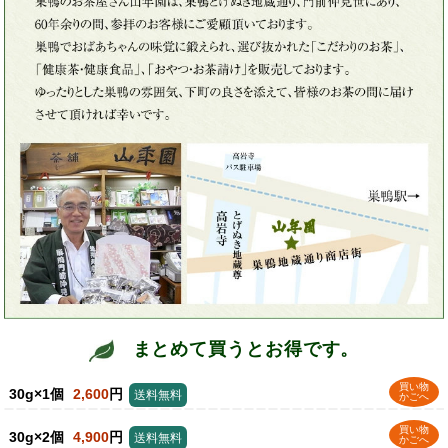
まとめて買うとお得です。
買い物
30g×1個
2,600
円
送料無料
かごへ
買い物
30g×2個
4,900
円
送料無料
かごへ