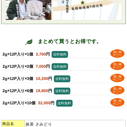
まとめて買うとお得です。
買い物
2g×12P入り×1個
3,700
円
送料無料
かごへ
買い物
2g×12P入り×2個
7,000
円
送料無料
かごへ
買い物
2g×12P入り×3個
10,200
円
送料無料
かごへ
買い物
2g×12P入り×6個
19,800
円
送料無料
かごへ
買い物
2g×12P入り×10個
32,000
円
送料無料
かごへ
商品名
抹茶 さみどり