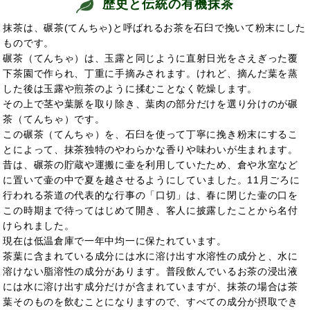
歴史と伝統の有機抹茶
抹茶は、碾茶(てんちゃ)と呼ばれるお茶を石臼で挽いて粉末にした
ものです。
碾茶（てんちゃ）は、玉露と同じように直射日光をさえぎった覆
下茶園で作られ、丁重に手摘みされます。けれど、摘んだ葉を蒸
した後は玉露や煎茶のように揉むことなく乾燥します。
その上で茎や葉脈を取り除き、葉肉の部分だけを選り分けのが碾
茶（てんちゃ）です。
この碾茶（てんちゃ）を、石臼を使って丁寧に挽き粉末にするこ
とによって、抹茶独特のやわらかな香りや味わいが生まれます。
昔は、碾茶の貯蔵や運搬に壷を利用していたため、倉や氷室など
に置いて壷の中で夏を越させるようにしていました。11月ごろに
行われる茶道の代表的な行事の「口切」は、春に閉じた壷の口を
この時期まで待ってはじめて開き、客人に披露したことから名付
けられました。
現在は低温倉庫で一年中均一に保たれています。
茶葉に含まれている成分には水に溶け出す水溶性の成分と、水に
溶けない脂溶性の成分があります。普段飲んでいるお茶の浸出液
には水に溶け出す成分だけが含まれていますが、抹茶の場合は茶
葉そのものを飲むことになりますので、すべての成分が摂取でき