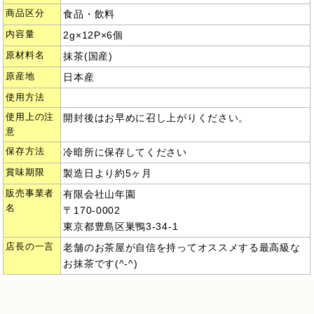
商品区分
食品・飲料
内容量
2g×12P×6個
原材料名
抹茶(国産)
原産地
日本産
使用方法
使用上の注
開封後はお早めに召し上がりください。
意
保存方法
冷暗所に保存してください
賞味期限
製造日より約5ヶ月
販売事業者
有限会社山年園
名
〒170-0002
東京都豊島区巣鴨3-34-1
店長の一言
老舗のお茶屋が自信を持ってオススメする最高級な
お抹茶です(^-^)