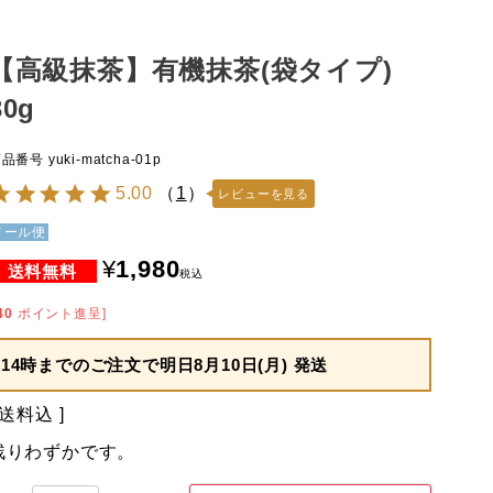
【高級抹茶】有機抹茶(袋タイプ)
30g
商品番号
yuki-matcha-01p
5.00
（
1
）
レビューを見る
メール便
¥
1,980
税込
40
ポイント進呈]
14時までのご注文で
明日8月10日(月) 発送
送料込
残りわずかです。