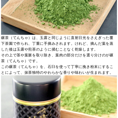
碾茶（てんちゃ）は、玉露と同じように直射日光をさえぎった覆
下茶園で作られ、丁重に手摘みされます。けれど、摘んだ葉を蒸
した後は玉露や煎茶のように揉むことなく乾燥します。
その上で茎や葉脈を取り除き、葉肉の部分だけを選り分けのが碾
茶（てんちゃ）です。
この碾茶（てんちゃ）を、石臼を使って丁寧に挽き粉末にするこ
とによって、抹茶独特のやわらかな香りや味わいが生まれます。