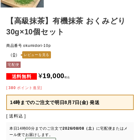
【高級抹茶】有機抹茶 おくみどり
30g×10個セット
商品番号
okumidori-10p
（
0
）
レビューを見る
宅配便
¥
19,000
税込
[
380
ポイント進呈]
14時までのご注文で
明日8月7日(金) 発送
送料込
本日
14時00分
までのご注文で
2026/08/08（土）
に
宅配便またはメ
ール便
でお届けします。