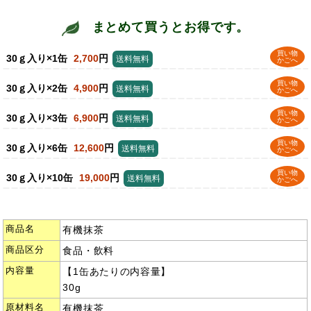
まとめて買うとお得です。
買い物
30ｇ入り×1缶
2,700
円
送料無料
かごへ
買い物
30ｇ入り×2缶
4,900
円
送料無料
かごへ
買い物
30ｇ入り×3缶
6,900
円
送料無料
かごへ
買い物
30ｇ入り×6缶
12,600
円
送料無料
かごへ
買い物
30ｇ入り×10缶
19,000
円
送料無料
かごへ
商品名
有機抹茶
商品区分
食品・飲料
内容量
【1缶あたりの内容量】
30g
原材料名
有機抹茶