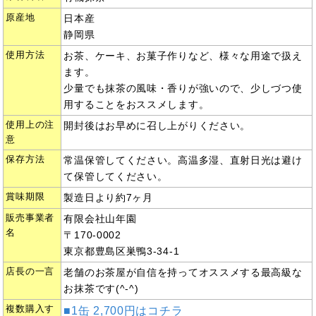
原産地
日本産
静岡県
使用方法
お茶、ケーキ、お菓子作りなど、様々な用途で扱え
ます。
少量でも抹茶の風味・香りが強いので、少しづつ使
用することをおススメします。
使用上の注
開封後はお早めに召し上がりください。
意
保存方法
常温保管してください。高温多湿、直射日光は避け
て保管してください。
賞味期限
製造日より約7ヶ月
販売事業者
有限会社山年園
名
〒170-0002
東京都豊島区巣鴨3-34-1
店長の一言
老舗のお茶屋が自信を持ってオススメする最高級な
お抹茶です(^-^)
複数購入す
■1缶 2,700円はコチラ