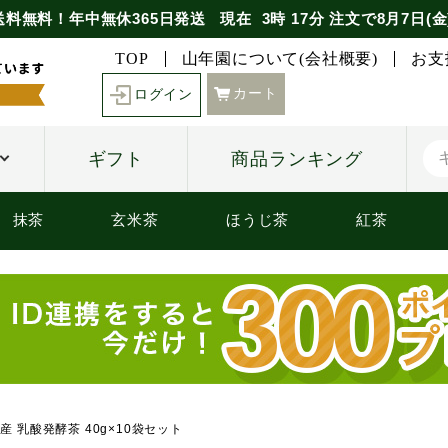
送料無料！年中無休365日発送
現在
3時
17分
注文で
8月7日(金
TOP
山年園について(会社概要)
お支
カート
ログイン
ギフト
商品ランキング
抹茶
玄米茶
ほうじ茶
紅茶
産 乳酸発酵茶 40g×10袋セット