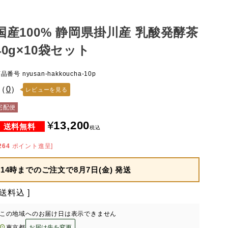
国産100% 静岡県掛川産 乳酸発酵茶
40g×10袋セット
商品番号
nyusan-hakkoucha-10p
（
0
）
レビューを見る
宅配便
¥
13,200
税込
264
ポイント進呈]
14時までのご注文で
8月7日(金) 発送
送料込
この地域へのお届け日は表示できません
東京都
お届け先を変更