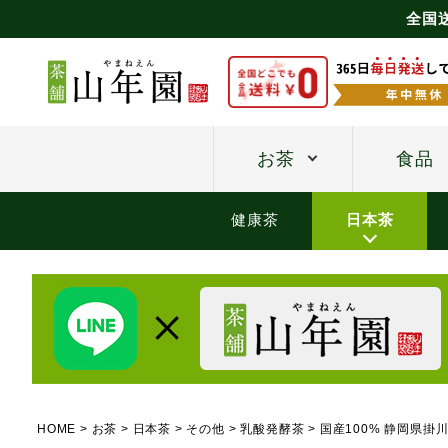
全国
お茶
食品
健康茶
日本茶
HOME
お茶
日本茶
その他
乳酸発酵茶
国産100% 静岡県掛川