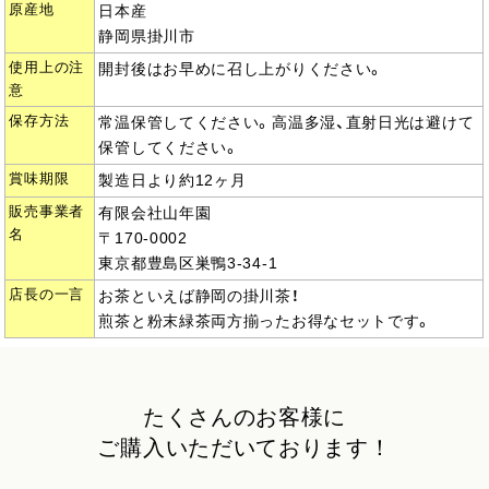
原産地
日本産
静岡県掛川市
使用上の注
開封後はお早めに召し上がりください。
意
保存方法
常温保管してください。高温多湿、直射日光は避けて
保管してください。
賞味期限
製造日より約12ヶ月
販売事業者
有限会社山年園
名
〒170-0002
東京都豊島区巣鴨3-34-1
店長の一言
お茶といえば静岡の掛川茶！
煎茶と粉末緑茶両方揃ったお得なセットです。
たくさんのお客様に
ご購入いただいております！