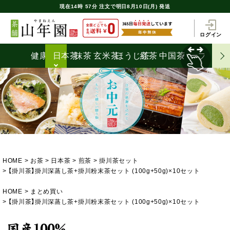
現在
14時
57分
注文で
明日8月10日(月) 発送
ログイン
健康茶
日本茶
抹茶
玄米茶
ほうじ茶
紅茶
中国茶
ハーブティ
HOME
お茶
日本茶
煎茶
掛川茶セット
【掛川茶】掛川深蒸し茶+掛川粉末茶セット (100g+50g)×10セット
HOME
まとめ買い
【掛川茶】掛川深蒸し茶+掛川粉末茶セット (100g+50g)×10セット