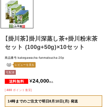
【掛川茶】掛川深蒸し茶+掛川粉末茶
セット (100g+50g)×10セット
商品番号
kakegawacha-funmatsucha-20p
（
0
）
レビューを見る
宅配便
¥
24,000
税込
[
480
ポイント進呈]
14時までのご注文で
明日8月10日(月) 発送