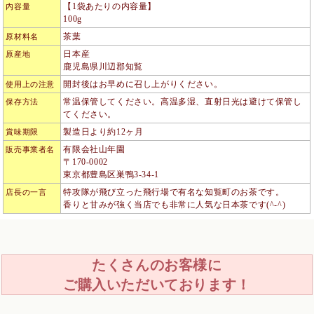
【1袋あたりの内容量】
内容量
100g
茶葉
原材料名
日本産
原産地
鹿児島県川辺郡知覧
開封後はお早めに召し上がりください。
使用上の注意
常温保管してください。高温多湿、直射日光は避けて保管し
保存方法
てください。
製造日より約12ヶ月
賞味期限
有限会社山年園
販売事業者名
〒170-0002
東京都豊島区巣鴨3-34-1
特攻隊が飛び立った飛行場で有名な知覧町のお茶です。
店長の一言
香りと甘みが強く当店でも非常に人気な日本茶です(^-^)
たくさんのお客様に
ご購入いただいております！