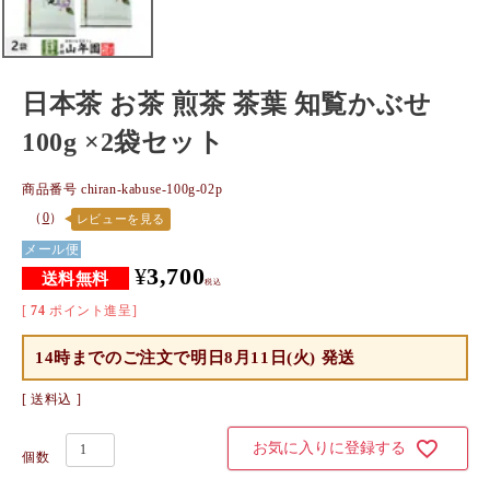
日本茶 お茶 煎茶 茶葉 知覧かぶせ
100g ×2袋セット
商品番号
chiran-kabuse-100g-02p
（
0
）
レビューを見る
メール便
¥
3,700
税込
[
74
ポイント進呈]
14時までのご注文で
明日8月11日(火) 発送
送料込
お気に入りに登録する