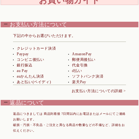
お買い物ガイド
お支払い方法について
下記の中からお選びいただけます。
クレジットカード決済
Paypay
AmazonPay
コンビニ後払い
郵便局後払い
銀行振込
代金引換
au Pay
d払い
auかんたん決済
ソフトバンク決済
あと払い(ペイディ)
楽天Pay
お支払い方法についての詳細 >
返品について
返品につきましては 商品到着後 7日間以内にお電話またはメールにてご連絡
お願いします。
破損・汚損・不良品・ご注文と異なる商品や数量などの不備など、詳細をお
伝えください。