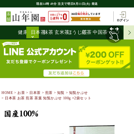
現在
14時
49分
注文で
明日8月11日(火) 発送
ログイン
健康茶
日本茶
抹茶
玄米茶
ほうじ茶
紅茶
中国茶
ハーブティ
HOME
お茶
日本茶
煎茶
知覧
知覧かぶせ
日本茶 お茶 煎茶 茶葉 知覧かぶせ 100g ×2袋セット