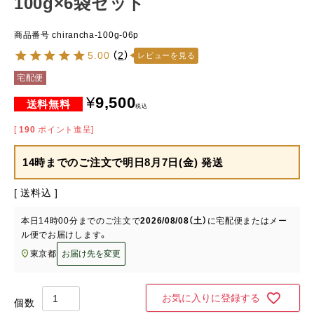
100g×6袋セット
商品番号
chirancha-100g-06p
5.00
（
2
）
レビューを見る
宅配便
¥
9,500
税込
[
190
ポイント進呈]
14時までのご注文で
明日8月7日(金) 発送
送料込
本日
14時00分
までのご注文で
2026/08/08（土）
に
宅配便またはメー
ル便
でお届けします。
東京都
お届け先を変更
お気に入りに登録する