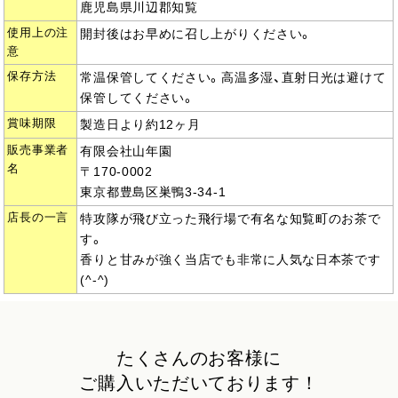
鹿児島県川辺郡知覧
使用上の注
開封後はお早めに召し上がりください。
意
保存方法
常温保管してください。高温多湿、直射日光は避けて
保管してください。
賞味期限
製造日より約12ヶ月
販売事業者
有限会社山年園
名
〒170-0002
東京都豊島区巣鴨3-34-1
店長の一言
特攻隊が飛び立った飛行場で有名な知覧町のお茶で
す。
香りと甘みが強く当店でも非常に人気な日本茶です
(^-^)
たくさんのお客様に
ご購入いただいております！