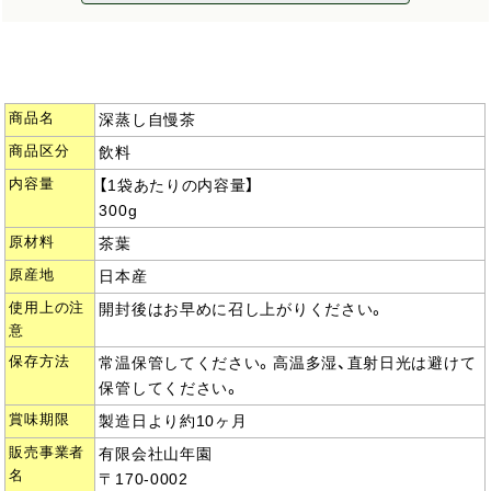
商品名
深蒸し自慢茶
商品区分
飲料
内容量
【1袋あたりの内容量】
300g
原材料
茶葉
原産地
日本産
使用上の注
開封後はお早めに召し上がりください。
意
保存方法
常温保管してください。高温多湿、直射日光は避けて
保管してください。
賞味期限
製造日より約10ヶ月
販売事業者
有限会社山年園
名
〒170-0002