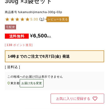
300g ×3袋セット
商品番号
fukamushijimancha-300g-03p
5.00
（
1
）
レビューを見る
宅配便
¥
6,500
税込
[
130
ポイント進呈]
14時までのご注文で
8月7日(金) 発送
送料込
この地域へのお届け日は表示できません
東京都
お届け先を変更
お気に入りに登録する