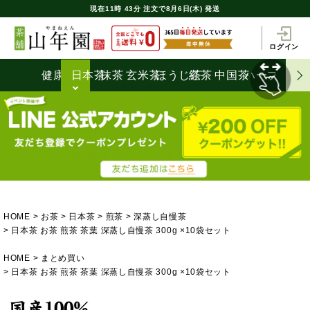
現在
11時
43分
注文で
8月6日(木) 発送
ログイン
健康茶
日本茶
抹茶
玄米茶
ほうじ茶
紅茶
中国茶
ハーブティ
HOME
お茶
日本茶
煎茶
深蒸し自慢茶
日本茶 お茶 煎茶 茶葉 深蒸し自慢茶 300g ×10袋セット
HOME
まとめ買い
日本茶 お茶 煎茶 茶葉 深蒸し自慢茶 300g ×10袋セット