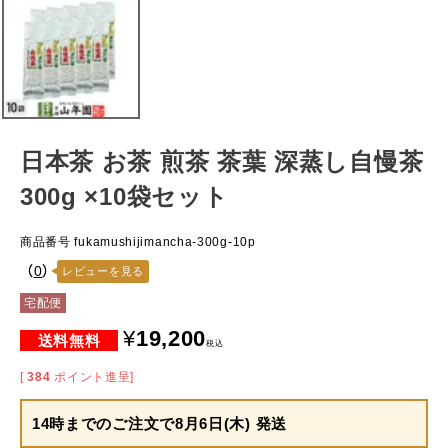
日本茶 お茶 煎茶 茶葉 深蒸し自慢茶
300g ×10袋セット
商品番号
fukamushijimancha-300g-10p
（
0
）
レビューを見る
宅配便
¥
19,200
税込
[
384
ポイント進呈]
14時までのご注文で
8月6日(木) 発送