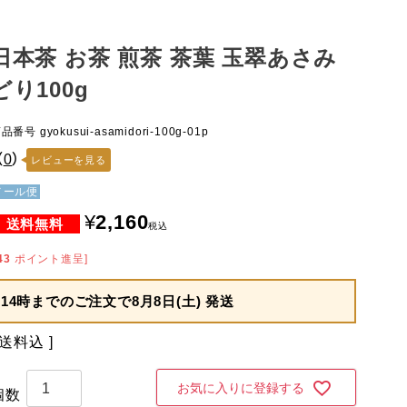
日本茶 お茶 煎茶 茶葉 玉翠あさみ
どり100g
商品番号
gyokusui-asamidori-100g-01p
（
0
）
レビューを見る
メール便
¥
2,160
税込
43
ポイント進呈]
14時までのご注文で
8月8日(土) 発送
送料込
お気に入りに登録する