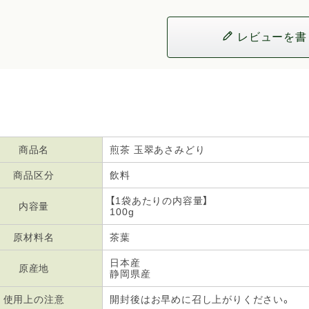
レビューを書
商品名
煎茶 玉翠あさみどり
商品区分
飲料
【1袋あたりの内容量】
内容量
100g
原材料名
茶葉
日本産
原産地
静岡県産
使用上の注意
開封後はお早めに召し上がりください。