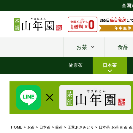
全国
お茶
食品
健康茶
日本茶
HOME
お茶
日本茶
煎茶
玉翠あさみどり
日本茶 お茶 煎茶 茶