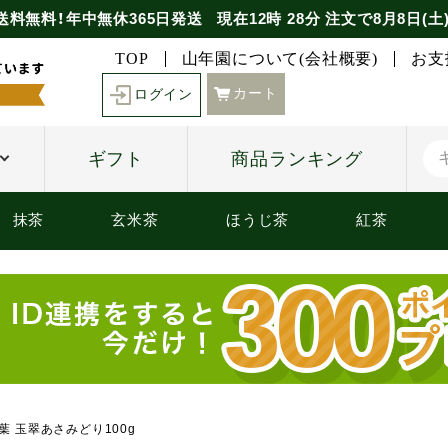
送料無料！年中無休365日発送
現在
12時
28分
注文で
8月8日(土
TOP
山年園について(会社概要)
お支
カート
ログイン
ギフト
商品ランキング
抹茶
玄米茶
ほうじ茶
紅茶
葉 玉翠あさみどり100g