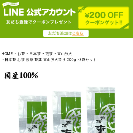
HOME
お茶
日本茶
煎茶
東山強火
日本茶 お茶 煎茶 茶葉 東山強火造り 200g ×3袋セット