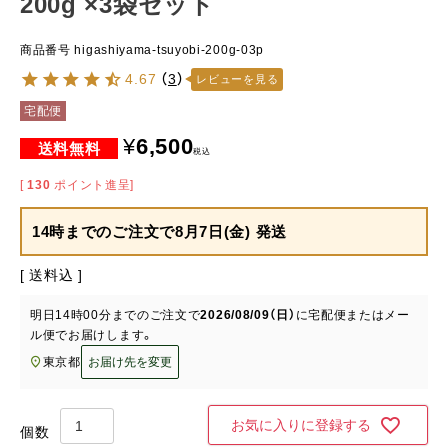
200g ×3袋セット
商品番号
higashiyama-tsuyobi-200g-03p
4.67
（
3
）
レビューを見る
宅配便
¥
6,500
税込
[
130
ポイント進呈]
14時までのご注文で
8月7日(金) 発送
送料込
明日
14時00分
までのご注文で
2026/08/09（日）
に
宅配便またはメー
ル便
でお届けします。
東京都
お届け先を変更
お気に入りに登録する