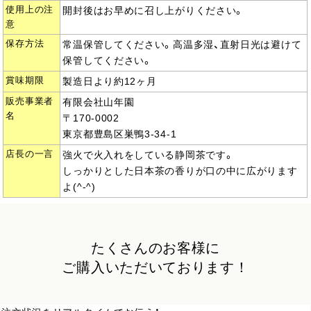
使用上の注
開封後はお早めに召し上がりください。
意
保存方法
常温保管してください。高温多湿、直射日光は避けて
保管してください。
賞味期限
製造日より約12ヶ月
販売事業者
有限会社山年園
名
〒170-0002
東京都豊島区巣鴨3-34-1
店長の一言
強火で火入れをしている静岡茶です。
しっかりとした日本茶の香りが口の中に広がります
よ(^-^)
たくさんのお客様に
ご購入いただいております！