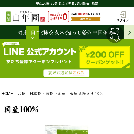
現在
16時
06分
注文で
明日8月7日(金) 発送
ログイン
健康茶
日本茶
抹茶
玄米茶
ほうじ茶
紅茶
中国茶
ハーブティ
HOME
お茶
日本茶
煎茶
金華
金華 金粉入り 100g