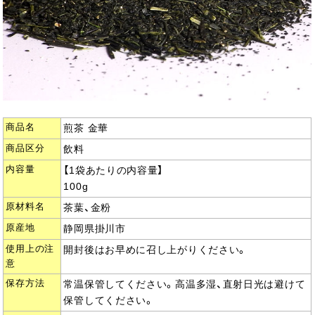
商品名
煎茶 金華
商品区分
飲料
内容量
【1袋あたりの内容量】
100g
原材料名
茶葉、金粉
原産地
静岡県掛川市
使用上の注
開封後はお早めに召し上がりください。
意
保存方法
常温保管してください。高温多湿、直射日光は避けて
保管してください。