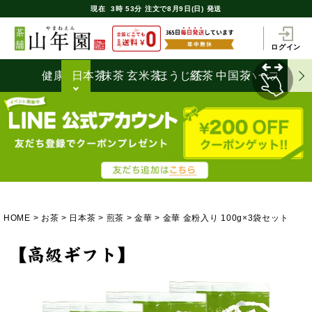
現在
3時
53分
注文で
8月9日(日) 発送
ログイン
健康茶
日本茶
抹茶
玄米茶
ほうじ茶
紅茶
中国茶
ハーブティ
HOME
お茶
日本茶
煎茶
金華
金華 金粉入り 100g×3袋セット