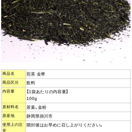
商品名
煎茶 金華
商品区分
飲料
内容量
【1袋あたりの内容量】
100g
原材料名
茶葉、金粉
原産地
静岡県掛川市
使用上の注
開封後はお早めに召し上がりください。
意