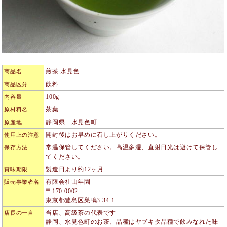
煎茶 水見色
商品名
飲料
商品区分
100g
内容量
茶葉
原材料名
静岡県 水見色町
原産地
開封後はお早めに召し上がりください。
使用上の注意
常温保管してください。高温多湿、直射日光は避けて保管し
保存方法
てください。
製造日より約12ヶ月
賞味期限
有限会社山年園
販売事業者名
〒170-0002
東京都豊島区巣鴨3-34-1
当店、高級茶の代表です
店長の一言
静岡、水見色町のお茶、品種はヤブキタ品種で飲みなれた味