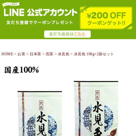
HOME
お茶
日本茶
煎茶
水見色
水見色 100g×2袋セット