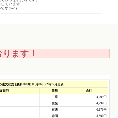
かしています
(^-^)
おります！