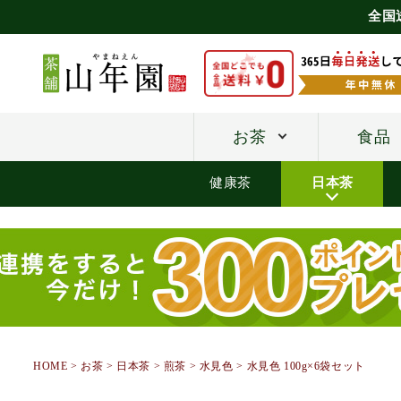
全国
お茶
食品
健康茶
日本茶
HOME
お茶
日本茶
煎茶
水見色
水見色 100g×6袋セット