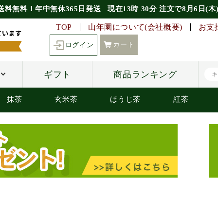
送料無料！年中無休365日発送
現在
13時
30分
注文で
8月6日(木
TOP
山年園について(会社概要)
お支
カート
ログイン
ギフト
商品ランキング
抹茶
玄米茶
ほうじ茶
紅茶