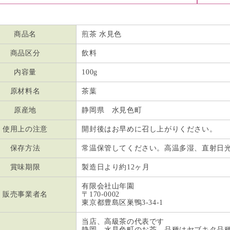
商品名
煎茶 水見色
商品区分
飲料
内容量
100g
原材料名
茶葉
原産地
静岡県 水見色町
使用上の注意
開封後はお早めに召し上がりください。
保存方法
常温保管してください。高温多湿、直射日
賞味期限
製造日より約12ヶ月
有限会社山年園
販売事業者名
〒170-0002
東京都豊島区巣鴨3-34-1
当店、高級茶の代表です
静岡、水見色町のお茶、品種はヤブキタ品