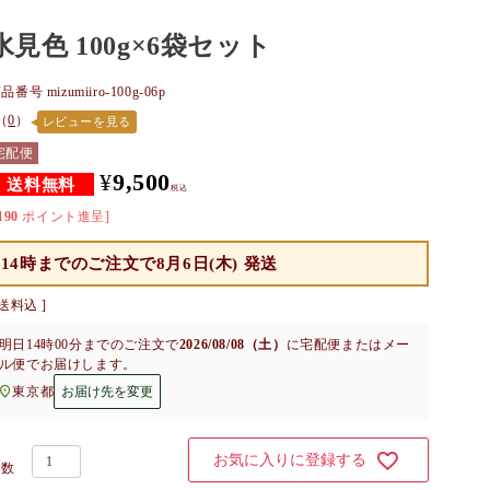
水見色 100g×6袋セット
商品番号
mizumiiro-100g-06p
（
0
）
レビューを見る
宅配便
¥
9,500
税込
190
ポイント進呈]
14時までのご注文で
8月6日(木) 発送
送料込
明日
14時00分
までのご注文で
2026/08/08（土）
に
宅配便またはメー
ル便
でお届けします。
東京都
お届け先を変更
お気に入りに登録する