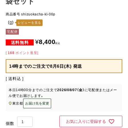
袋セット
商品番号
shizuokacha-ki-06p
（
0
）
レビューを見る
宅配便
¥
8,400
税込
[
168
ポイント進呈]
14時までのご注文で
8月6日(木) 発送
送料込
本日
14時00分
までのご注文で
2026/08/07（金）
に
宅配便またはメー
ル便
でお届けします。
東京都
お届け先を変更
お気に入りに登録する