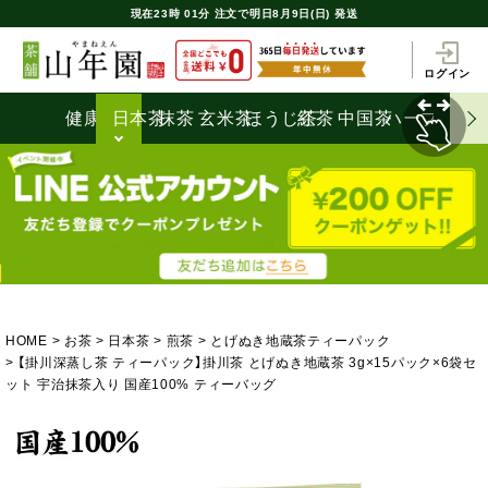
現在
23時
01分
注文で
明日8月9日(日) 発送
ログイン
健康茶
日本茶
抹茶
玄米茶
ほうじ茶
紅茶
中国茶
ハーブティ
HOME
お茶
日本茶
煎茶
とげぬき地蔵茶ティーパック
【掛川深蒸し茶 ティーパック】掛川茶 とげぬき地蔵茶 3g×15パック×6袋セ
ット 宇治抹茶入り 国産100% ティーバッグ