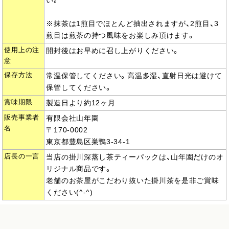
い。
※抹茶は1煎目でほとんど抽出されますが、2煎目、3
煎目は煎茶の持つ風味をお楽しみ頂けます。
使用上の注
開封後はお早めに召し上がりください。
意
保存方法
常温保管してください。高温多湿、直射日光は避けて
保管してください。
賞味期限
製造日より約12ヶ月
販売事業者
有限会社山年園
名
〒170-0002
東京都豊島区巣鴨3-34-1
店長の一言
当店の掛川深蒸し茶ティーパックは、山年園だけのオ
リジナル商品です。
老舗のお茶屋がこだわり抜いた掛川茶を是非ご賞味
ください(^-^)