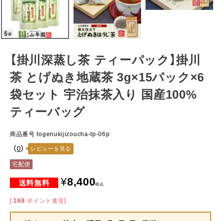
【掛川深蒸し茶 ティーパック】掛川
茶 とげぬき地蔵茶 3g×15パック×6
袋セット 宇治抹茶入り 国産100%
ティーバッグ
商品番号
togenukijizoucha-tp-06p
（
0
）
レビューを見る
宅配便
¥
8,400
税込
[
168
ポイント進呈]