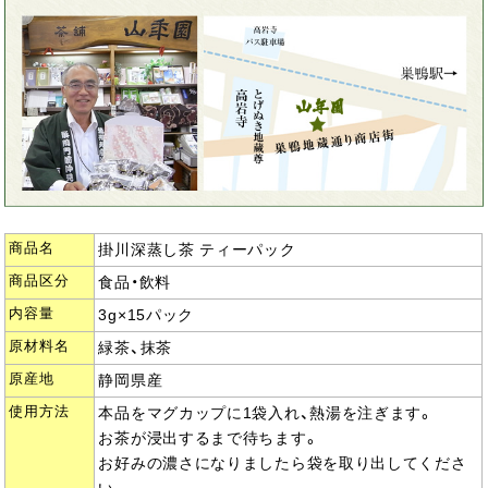
商品名
掛川深蒸し茶 ティーパック
商品区分
食品・飲料
内容量
3g×15パック
原材料名
緑茶、抹茶
原産地
静岡県産
使用方法
本品をマグカップに1袋入れ、熱湯を注ぎます。
お茶が浸出するまで待ちます。
お好みの濃さになりましたら袋を取り出してくださ