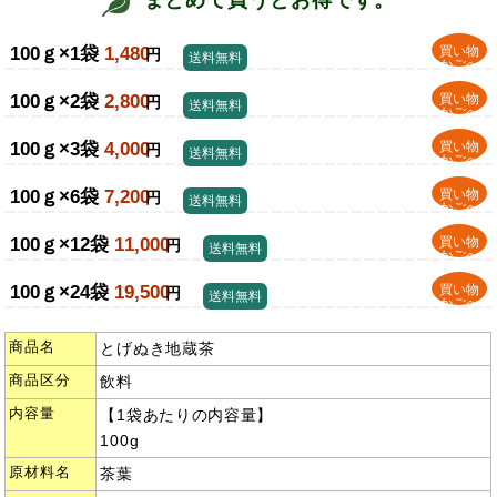
100ｇ×1袋
1,480
買い物
円
送料無料
かごへ
100ｇ×2袋
2,800
買い物
円
送料無料
かごへ
100ｇ×3袋
4,000
買い物
円
送料無料
かごへ
100ｇ×6袋
7,200
買い物
円
送料無料
かごへ
100ｇ×12袋
11,000
買い物
円
送料無料
かごへ
100ｇ×24袋
19,500
買い物
円
送料無料
かごへ
商品名
とげぬき地蔵茶
商品区分
飲料
内容量
【1袋あたりの内容量】
100g
原材料名
茶葉