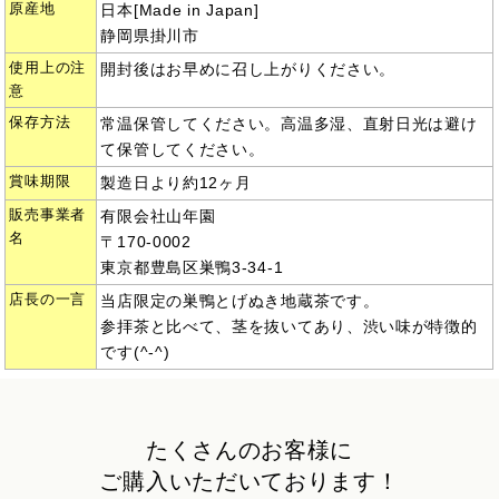
原産地
日本[Made in Japan]
静岡県掛川市
使用上の注
開封後はお早めに召し上がりください。
意
保存方法
常温保管してください。高温多湿、直射日光は避け
て保管してください。
賞味期限
製造日より約12ヶ月
販売事業者
有限会社山年園
名
〒170-0002
東京都豊島区巣鴨3-34-1
店長の一言
当店限定の巣鴨とげぬき地蔵茶です。
参拝茶と比べて、茎を抜いてあり、渋い味が特徴的
です(^-^)
たくさんのお客様に
ご購入いただいております！