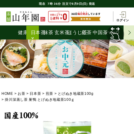
現在
7時
36分
注文で
8月9日(日) 発送
ログイン
健康茶
日本茶
抹茶
玄米茶
ほうじ茶
紅茶
中国茶
ハーブティ
HOME
お茶
日本茶
煎茶
とげぬき地蔵茶100g
掛川深蒸し茶 巣鴨 とげぬき地蔵茶100ｇ