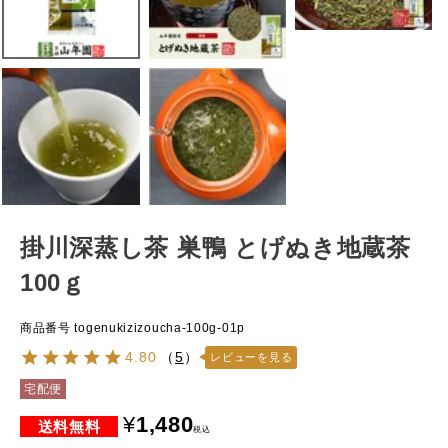
掛川深蒸し茶 巣鴨 とげぬき地蔵茶
100ｇ
商品番号
togenukizizoucha-100g-01p
4.80
（
5
）
レビューを見る
宅配便
¥
1,480
税込