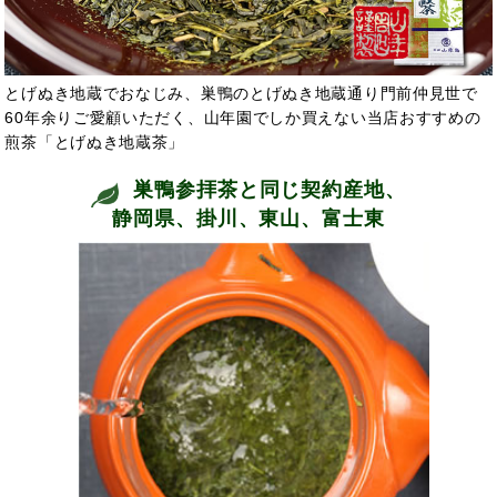
とげぬき地蔵でおなじみ、巣鴨のとげぬき地蔵通り門前仲見世で
60年余りご愛顧いただく、山年園でしか買えない当店おすすめの
煎茶「とげぬき地蔵茶」
巣鴨参拝茶と同じ契約産地、
静岡県、掛川、東山、富士東