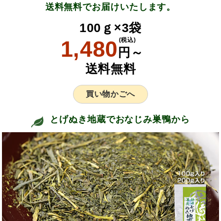
送料無料でお届けいたします。
100ｇ×3袋
1,480
(税込)
円～
送料無料
買い物かごへ
とげぬき地蔵でおなじみ巣鴨から