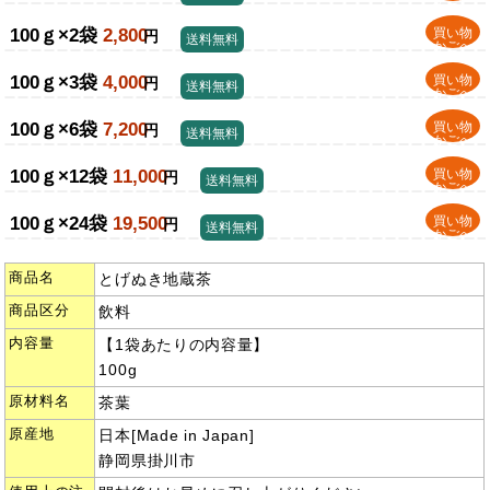
100ｇ×2袋
2,800
買い物
円
送料無料
かごへ
100ｇ×3袋
4,000
買い物
円
送料無料
かごへ
100ｇ×6袋
7,200
買い物
円
送料無料
かごへ
100ｇ×12袋
11,000
買い物
円
送料無料
かごへ
100ｇ×24袋
19,500
買い物
円
送料無料
かごへ
商品名
とげぬき地蔵茶
商品区分
飲料
内容量
【1袋あたりの内容量】
100g
原材料名
茶葉
原産地
日本[Made in Japan]
静岡県掛川市