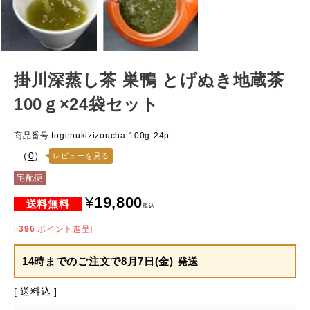
掛川深蒸し茶 巣鴨 とげぬき地蔵茶
100ｇ×24袋セット
商品番号
togenukizizoucha-100g-24p
（
0
）
レビューを見る
宅配便
¥
19,800
税込
[
396
ポイント進呈]
14時までのご注文で
8月7日(金) 発送
送料込