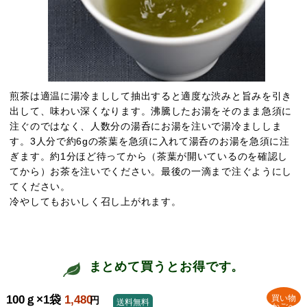
煎茶は適温に湯冷ましして抽出すると適度な渋みと旨みを引き
出して、味わい深くなります。沸騰したお湯をそのまま急須に
注ぐのではなく、人数分の湯呑にお湯を注いで湯冷まししま
す。3人分で約6gの茶葉を急須に入れて湯呑のお湯を急須に注
ぎます。約1分ほど待ってから（茶葉が開いているのを確認し
てから）お茶を注いでください。最後の一滴まで注ぐようにし
てください。
冷やしてもおいしく召し上がれます。
まとめて買うとお得です。
100ｇ×1袋
1,480
買い物
円
送料無料
かごへ