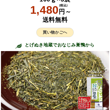
1,480
(税込)
円～
送料無料
買い物かごへ
とげぬき地蔵でおなじみ巣鴨から