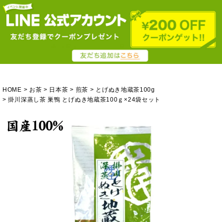
HOME
お茶
日本茶
煎茶
とげぬき地蔵茶100g
掛川深蒸し茶 巣鴨 とげぬき地蔵茶100ｇ×24袋セット