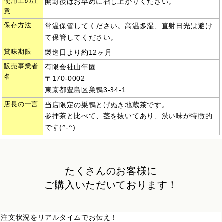
使用上の注
開封後はお早めに召し上がりください。
意
保存方法
常温保管してください。高温多湿、直射日光は避け
て保管してください。
賞味期限
製造日より約12ヶ月
販売事業者
有限会社山年園
名
〒170-0002
東京都豊島区巣鴨3-34-1
店長の一言
当店限定の巣鴨とげぬき地蔵茶です。
参拝茶と比べて、茎を抜いてあり、渋い味が特徴的
です(^-^)
たくさんのお客様に
ご購入いただいております！
注文状況をリアルタイムでお伝え！