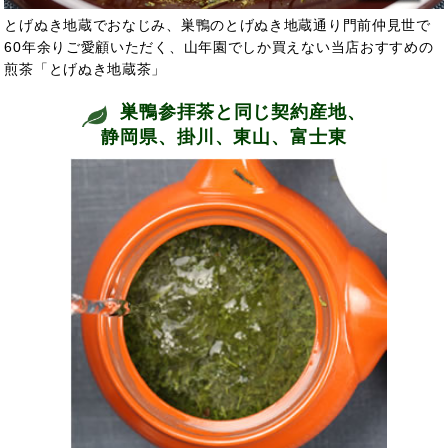
とげぬき地蔵でおなじみ、巣鴨のとげぬき地蔵通り門前仲見世で
60年余りご愛顧いただく、山年園でしか買えない当店おすすめの
煎茶「とげぬき地蔵茶」
巣鴨参拝茶と同じ契約産地、
静岡県、掛川、東山、富士東