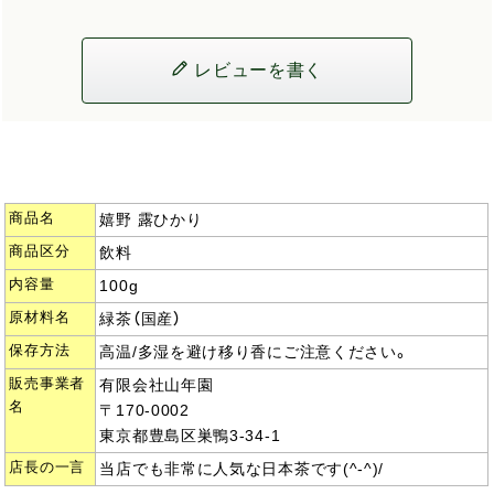
レビューを書く
商品名
嬉野 露ひかり
商品区分
飲料
内容量
100g
原材料名
緑茶（国産）
保存方法
高温/多湿を避け移り香にご注意ください。
販売事業者
有限会社山年園
名
〒170-0002
東京都豊島区巣鴨3-34-1
店長の一言
当店でも非常に人気な日本茶です(^-^)/