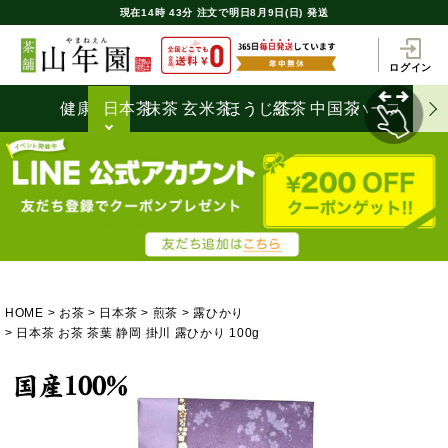
現在
14時
43分
注文で
明日8月9日(日) 発送
ログイン
健康茶
日本茶
抹茶
玄米茶
ほうじ茶
紅茶
中国茶
ハーブティ
HOME
お茶
日本茶
煎茶
露ひかり
日本茶 お茶 茶葉 静岡 掛川 露ひかり 100g