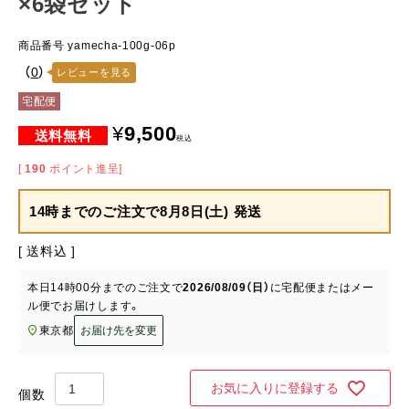
×6袋セット
商品番号
yamecha-100g-06p
（
0
）
レビューを見る
宅配便
¥
9,500
税込
[
190
ポイント進呈]
14時までのご注文で
8月8日(土) 発送
送料込
本日
14時00分
までのご注文で
2026/08/09（日）
に
宅配便またはメー
ル便
でお届けします。
東京都
お届け先を変更
お気に入りに登録する