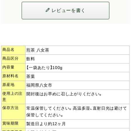
レビューを書く
商品名
煎茶 八女茶
商品区分
飲料
内容量
【一袋あたり】100g
原材料名
茶葉
原産地
福岡県八女市
使用上の注
開封後はお早めに召し上がりください。
意
保存方法
常温保管してください。高温多湿、直射日光は避けて
保管してください。
賞味期限
製造日より約12ヶ月