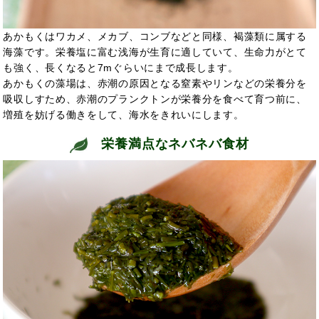
あかもくはワカメ、メカブ、コンブなどと同様、褐藻類に属する
海藻です。栄養塩に富む浅海が生育に適していて、生命力がとて
も強く、長くなると7mぐらいにまで成長します。
あかもくの藻場は、赤潮の原因となる窒素やリンなどの栄養分を
吸収しすため、赤潮のプランクトンが栄養分を食べて育つ前に、
増殖を妨げる働きをして、海水をきれいにします。
栄養満点なネバネバ食材