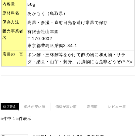
内容量
50g
原材料名
あかもく（鳥取県）
保存方法
高温・多湿・直射日光を避け常温で保存
販売事業者
有限会社山年園
名
〒170-0002
東京都豊島区巣鴨3-34-1
店長の一言
ポン酢・三杯酢等をかけて酢の物に和え物・サラ
ダ・納豆・山芋・刺身、お漬物にも是非どうぞ(^-^)/
価格が安い順
価格が高い順
新着順
レビュー順
並び替え
5
件中
1
-
5
件表示