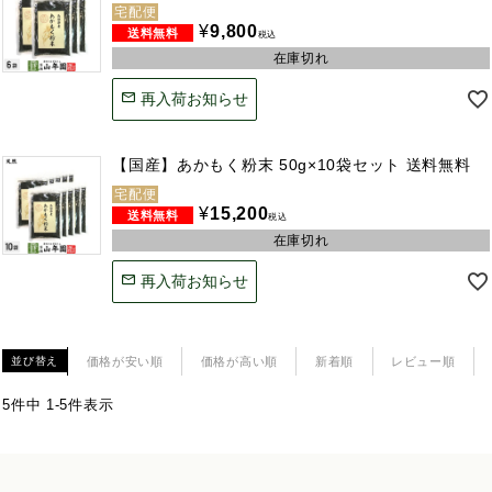
宅配便
¥
9,800
税込
在庫切れ
再入荷お知らせ
【国産】あかもく粉末 50g×10袋セット 送料無料
宅配便
¥
15,200
税込
在庫切れ
再入荷お知らせ
価格が安い順
価格が高い順
新着順
レビュー順
並び替え
5
件中
1
-
5
件表示