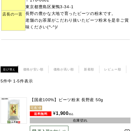
〒170-0002
東京都豊島区巣鴨3-34-1
長野の豊かな大地で育ったビーツの粉末です。
店長の一言
老舗のお茶屋がこだわり抜いたビーツ粉末を是非ご賞
味ください(^-^)/
価格が安い順
価格が高い順
新着順
レビュー順
並び替え
5
件中
1
-
5
件表示
【国産100%】ビーツ粉末 長野産 50g
宅配便
¥
1,900
税込
在庫切れ