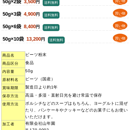
50g×2袋
3,500
買い物
円
送料無料
かごへ
50g×3袋
4,900
買い物
円
送料無料
かごへ
50g×6袋
8,400
買い物
円
送料無料
かごへ
50g×10袋
13,200
買い物
円
送料無料
かごへ
ビーツ粉末
商品名
食品
商品区分
50g
内容量
ビーツ（国産）
原材料名
製造日より約1年
賞味期限
高温・多湿・直射日光を避け常温で保存
保存方法
ボルシチなどのスープはもちろん、ヨーグルトに混ぜ
使用方法
たり、パンケーキやクッキーなどのお菓子にもお使い
いただけます。
有限会社山年園
加工者