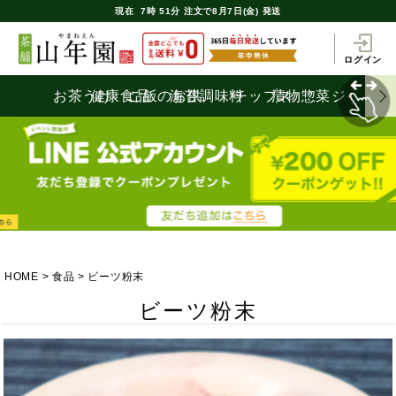
現在
7時
51分
注文で
8月7日(金) 発送
ログイン
お茶うけ
健康食品
ご飯のお供
海苔
調味料
チップス
漬物
惣菜
ジャム
HOME
食品
ビーツ粉末
ビーツ粉末