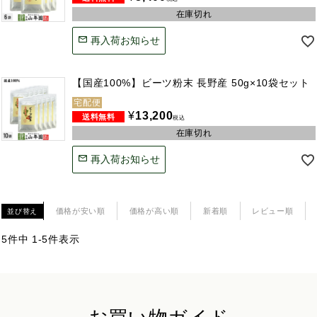
在庫切れ
再入荷お知らせ
【国産100%】ビーツ粉末 長野産 50g×10袋セット
宅配便
¥
13,200
税込
在庫切れ
再入荷お知らせ
価格が安い順
価格が高い順
新着順
レビュー順
並び替え
5
件中
1
-
5
件表示