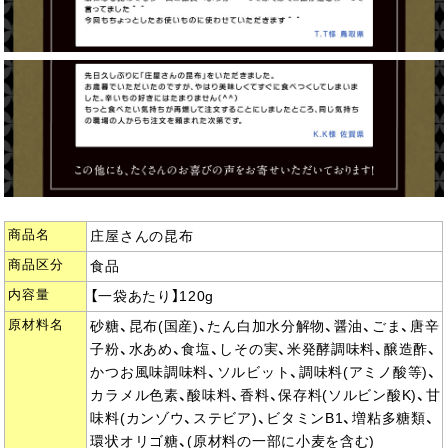
商品名
庄屋さんの昆布
商品区分
食品
内容量
【一袋あたり】120g
原材料名
砂糖、昆布(国産)、たん白加水分解物、醤油、ごま、唐辛
子粉、水あめ、食塩、しその実、米発酵調味料、醸造酢、
かつお風味調味料、ソルビット、調味料(アミノ酸等)、
カラメル色素、酸味料、香料、保存料(ソルビン酸K)、甘
味料(カンゾウ、ステビア)、ビタミンB1、増粘多糖類、
環状オリゴ糖、(原材料の一部に小麦を含む)