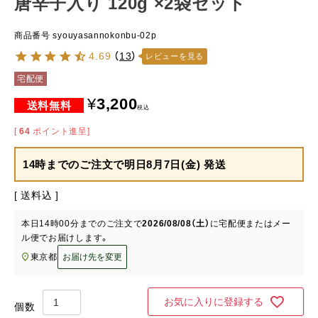
唐辛子入り 120g ×2袋セット
商品番号
syouyasannokonbu-02p
4.69
（
13
）
レビューを見る
宅配便
¥
3,200
税込
[
64
ポイント進呈]
14時までのご注文で
明日8月7日(金) 発送
送料込
本日
14時00分
までのご注文で
2026/08/08（土）
に
宅配便またはメー
ル便
でお届けします。
東京都
お届け先を変更
お気に入りに登録する