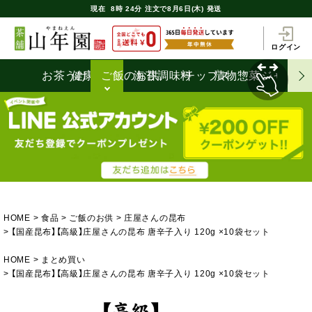
現在
8時
24分
注文で
8月6日(木) 発送
ログイン
お茶うけ
健康食品
ご飯のお供
海苔
調味料
チップス
漬物
惣菜
ジャム
HOME
食品
ご飯のお供
庄屋さんの昆布
【国産昆布】【高級】庄屋さんの昆布 唐辛子入り 120g ×10袋セット
HOME
まとめ買い
【国産昆布】【高級】庄屋さんの昆布 唐辛子入り 120g ×10袋セット