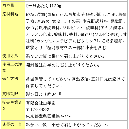
内容量
【一袋あたり】120g
原材料名
砂糖、昆布(国産)、たん白加水分解物、醤油、ごま、唐辛
子粉、水あめ、食塩、しその実、米発酵調味料、醸造酢、
かつお風味調味料、ソルビット、調味料(アミノ酸等)、
カラメル色素、酸味料、香料、保存料(ソルビン酸K)、甘
味料(カンゾウ、ステビア)、ビタミンB1、増粘多糖類、
環状オリゴ糖、(原材料の一部に小麦を含む)
使用方法
温かいご飯に乗せて召し上がりください。
使用上の注
開封後はお早めに召し上がりください。
意
保存方法
常温保管してください。高温多湿、直射日光は避けて
保管してください。
賞味期限
製造日より約3ヶ月
販売事業者
有限会社山年園
名
〒170-0002
東京都豊島区巣鴨3-34-1
店長の一言
温かいご飯に乗せて召し上がってください。