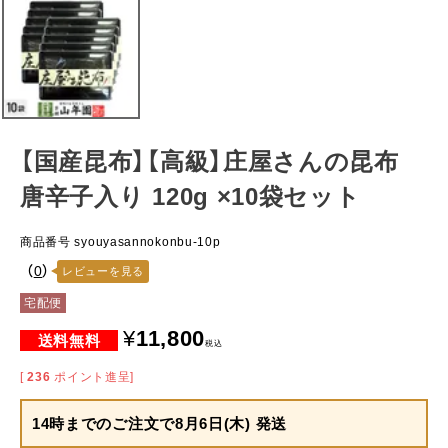
【国産昆布】【高級】庄屋さんの昆布
唐辛子入り 120g ×10袋セット
商品番号
syouyasannokonbu-10p
（
0
）
レビューを見る
宅配便
¥
11,800
税込
[
236
ポイント進呈]
14時までのご注文で
8月6日(木) 発送