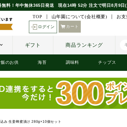
料無料！年中無休365日発送
現在
14時
52分
注文で
明日8月9日(
TOP
山年園について(会社概要)
お支
カート
ログイン
ギフト
商品ランキング
ご飯のお供
海苔
調味料
チップス
み 生姜蜂蜜漬け 280g×10個セット