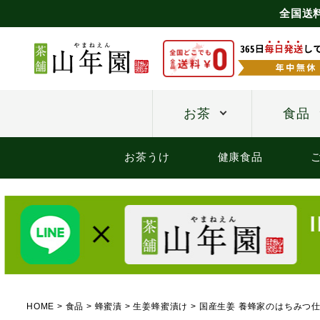
全国送
お茶
食品
お茶うけ
健康食品
HOME
食品
蜂蜜漬
生姜蜂蜜漬け
国産生姜 養蜂家のはちみつ仕込