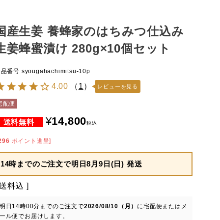
国産生姜 養蜂家のはちみつ仕込み
生姜蜂蜜漬け 280g×10個セット
商品番号
syougahachimitsu-10p
4.00
（
1
）
レビューを見る
宅配便
¥
14,800
税込
296
ポイント進呈]
14時までのご注文で
明日8月9日(日) 発送
送料込
明日
14時00分
までのご注文で
2026/08/10（月）
に
宅配便またはメ
ール便
でお届けします。