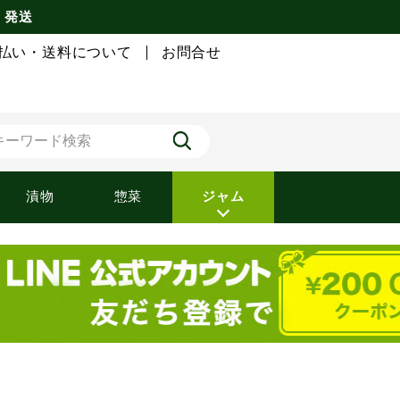
) 発送
払い・送料について
お問合せ
漬物
惣菜
ジャム