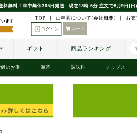
送料無料！年中無休365日発送
現在
13時
6分
注文で
8月9日(日
TOP
山年園について(会社概要)
お支
カート
ログイン
ギフト
商品ランキング
ご飯のお供
海苔
調味料
チップス
g