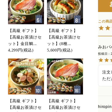
【高級 ギフト】
【高級 ギフト】
【高級お茶漬けセ
【高級お茶漬けセ
ット】金目鯛...
ット】(8種...
みおパ
4,299円
(税込)
5,600円
(税込)
投稿日
注文
ただ
【高級 ギフト】
【高級 ギフト】
hiropin
【高級お茶漬けセ
【高級お茶漬けセ