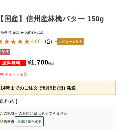
【国産】信州産林檎バター 150g
商品番号
apple-butter-01p
4.80
（
5
）
レビューを見る
宅配便
¥
1,700
税込
34
ポイント進呈]
14時までのご注文で
8月9日(日) 発送
送料込
この地域へのお届け日は表示できません
東京都
お届け先を変更