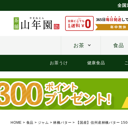
全国
お茶
食品
お茶うけ
健康食品
HOME
食品
ジャム
林檎バター
【国産】信州産林檎バター 150