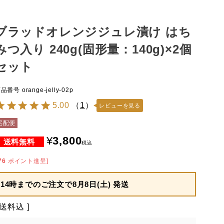
ブラッドオレンジジュレ漬け はち
みつ入り 240g(固形量：140g)×2個
セット
商品番号
orange-jelly-02p
5.00
（
1
）
レビューを見る
宅配便
¥
3,800
税込
76
ポイント進呈]
14時までのご注文で
8月8日(土) 発送
送料込