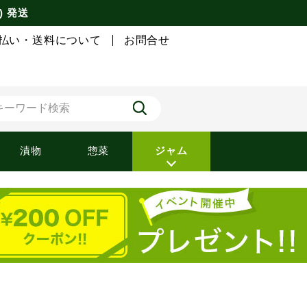
) 発送
払い・送料について
お問合せ
漬物
惣菜
ジャム