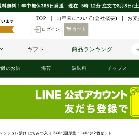
送料無料！年中無休365日発送
現在
5時
12分
注文で
8月8日(土
TOP
山年園について(会社概要)
お支
カート
ログイン
ギフト
商品ランキング
ご飯のお供
海苔
調味料
チップス
ジジュレ漬け はちみつ入り 240g(固形量：140g)×2個セット