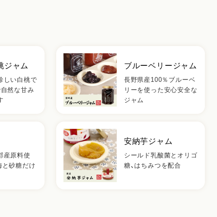
桃ジャム
ブルーベリージャム
珍しい白桃で
長野県産100％ブルーベ
で自然な甘み
リーを使った安心安全な
す
ジャム
安納芋ジャム
郡産原料使
シールド乳酸菌とオリゴ
梅と砂糖だけ
糖、はちみつを配合