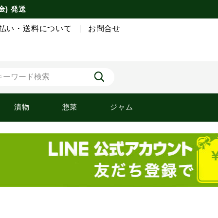
金) 発送
払い・送料について
お問合せ
漬物
惣菜
ジャム