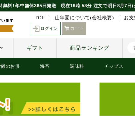
料無料！年中無休365日発送
現在
19時
58分
注文で
明日8月7日(
TOP
山年園について(会社概要)
お支
カート
ログイン
ギフト
商品ランキング
ご飯のお供
海苔
調味料
チップス