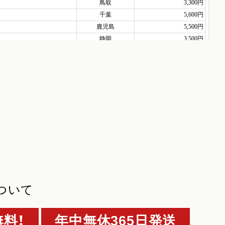
ついて
料！
年中無休365日発送