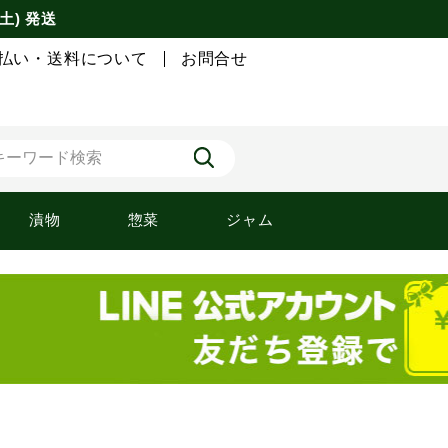
土) 発送
払い・送料について
お問合せ
漬物
惣菜
ジャム