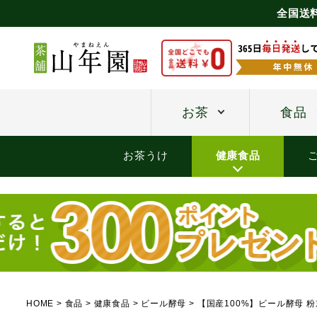
全国送
お茶
食品
お茶うけ
健康食品
HOME
食品
健康食品
ビール酵母
【国産100%】ビール酵母 粉末