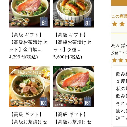
【高級 ギフト】
【高級 ギフト】
【高級お茶漬けセ
【高級お茶漬けセ
あんぱん
ット】金目鯛...
ット】(8種...
投稿日
4,299円
(税込)
5,600円
(税込)
飲み
１度
私の
飲み
それ
疲れ
【高級 ギフト】
【高級 ギフト】
調子
【高級お茶漬けセ
【高級お茶漬けセ