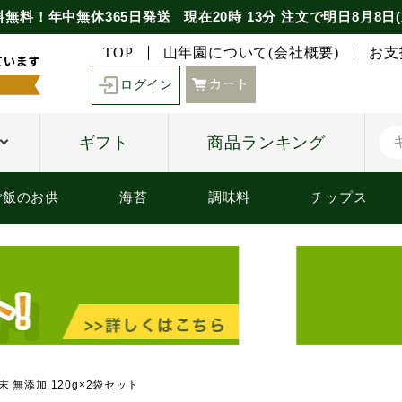
料無料！年中無休365日発送
現在
20時
13分
注文で
明日8月8日(
TOP
山年園について(会社概要)
お支
カート
ログイン
ギフト
商品ランキング
ご飯のお供
海苔
調味料
チップス
 無添加 120g×2袋セット