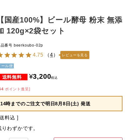
【国産100%】ビール酵母 粉末 無添
加 120g×2袋セット
商品番号
beerkoubo-02p
4.75
（
4
）
レビューを見る
メール便
¥
3,200
税込
64
ポイント進呈]
14時までのご注文で
明日8月8日(土) 発送
送料込
残りわずかです。