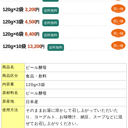
かごへ
120g×2袋
3,200
買い物
円
送料無料
かごへ
120g×3袋
4,500
買い物
円
送料無料
かごへ
120g×6袋
8,400
買い物
円
送料無料
かごへ
120g×10袋
13,200
買い物
円
送料無料
かごへ
商品名
ビール酵母
商品区分
食品・飲料
内容量
120g×3袋
原材料名
ビール酵母
原産地
日本産
使用方法
そのままお湯に溶かして召し上がっていただいた
り、ヨーグルト、お味噌汁、納豆、スープなどに混
ぜてお召し上がりください。