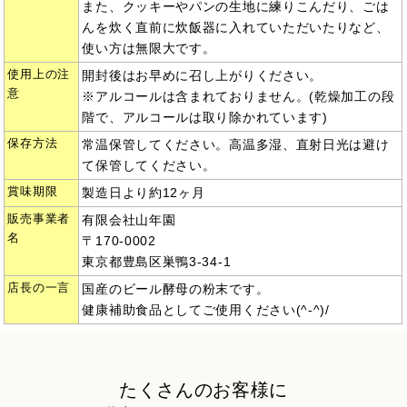
また、クッキーやパンの生地に練りこんだり、ごは
んを炊く直前に炊飯器に入れていただいたりなど、
使い方は無限大です。
使用上の注
開封後はお早めに召し上がりください。
意
※アルコールは含まれておりません。(乾燥加工の段
階で、アルコールは取り除かれています)
保存方法
常温保管してください。高温多湿、直射日光は避け
て保管してください。
賞味期限
製造日より約12ヶ月
販売事業者
有限会社山年園
名
〒170-0002
東京都豊島区巣鴨3-34-1
店長の一言
国産のビール酵母の粉末です。
健康補助食品としてご使用ください(^-^)/
たくさんのお客様に