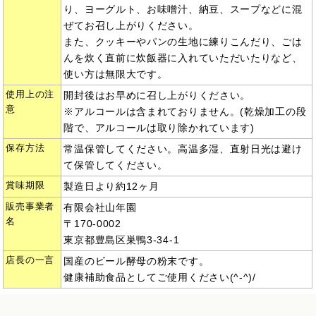
り、ヨーグルト、お味噌汁、納豆、スープなどに混
ぜてお召し上がりください。
また、クッキーやパンの生地に練りこんだり、ごは
んを炊く直前に炊飯器に入れていただいたりなど、
使い方は無限大です。
使用上の注
開封後はお早めに召し上がりください。
意
※アルコールは含まれておりません。(乾燥加工の段
階で、アルコールは取り除かれています)
保存方法
常温保管してください。高温多湿、直射日光は避け
て保管してください。
賞味期限
製造日より約12ヶ月
販売事業者
有限会社山年園
名
〒170-0002
東京都豊島区巣鴨3-34-1
店長の一言
国産のビール酵母の粉末です。
健康補助食品としてご使用ください(^-^)/