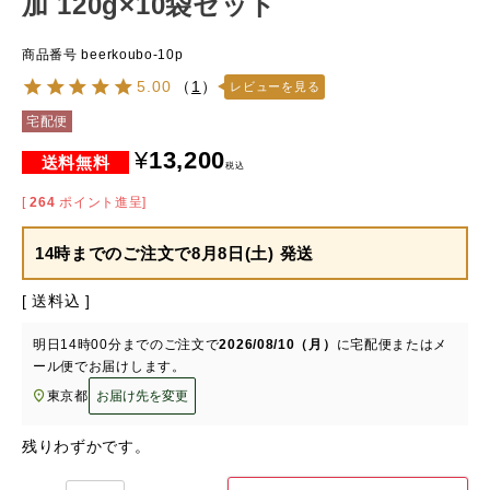
加 120g×10袋セット
商品番号
beerkoubo-10p
5.00
（
1
）
レビューを見る
宅配便
¥
13,200
税込
[
264
ポイント進呈]
14時までのご注文で
8月8日(土) 発送
送料込
明日
14時00分
までのご注文で
2026/08/10（月）
に
宅配便またはメ
ール便
でお届けします。
東京都
お届け先を変更
残りわずかです。