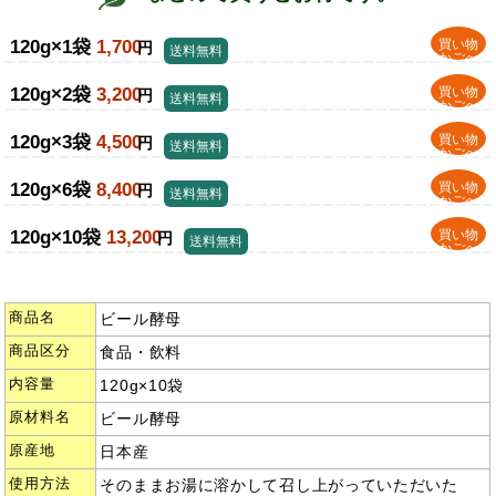
120g×1袋
1,700
買い物
円
送料無料
かごへ
120g×2袋
3,200
買い物
円
送料無料
かごへ
120g×3袋
4,500
買い物
円
送料無料
かごへ
120g×6袋
8,400
買い物
円
送料無料
かごへ
120g×10袋
13,200
買い物
円
送料無料
かごへ
商品名
ビール酵母
商品区分
食品・飲料
内容量
120g×10袋
原材料名
ビール酵母
原産地
日本産
使用方法
そのままお湯に溶かして召し上がっていただいた