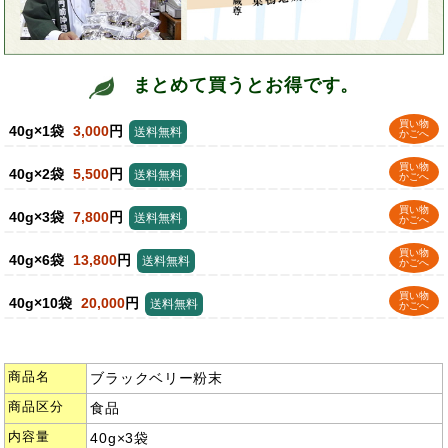
まとめて買うとお得です。
買い物
40g×1袋
3,000
円
送料無料
かごへ
買い物
40g×2袋
5,500
円
送料無料
かごへ
買い物
40g×3袋
7,800
円
送料無料
かごへ
買い物
40g×6袋
13,800
円
送料無料
かごへ
買い物
40g×10袋
20,000
円
送料無料
かごへ
商品名
ブラックベリー粉末
商品区分
食品
内容量
40g×3袋