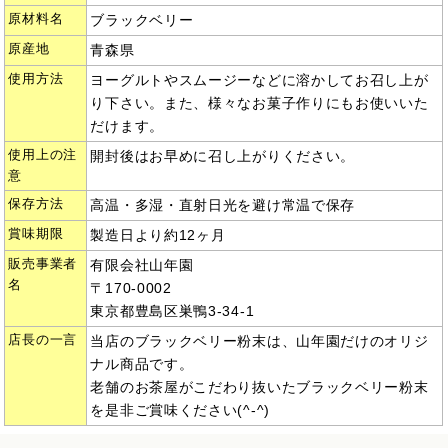
原材料名
ブラックベリー
原産地
青森県
使用方法
ヨーグルトやスムージーなどに溶かしてお召し上が
り下さい。また、様々なお菓子作りにもお使いいた
だけます。
使用上の注
開封後はお早めに召し上がりください。
意
保存方法
高温・多湿・直射日光を避け常温で保存
賞味期限
製造日より約12ヶ月
販売事業者
有限会社山年園
名
〒170-0002
東京都豊島区巣鴨3-34-1
店長の一言
当店のブラックベリー粉末は、山年園だけのオリジ
ナル商品です。
老舗のお茶屋がこだわり抜いたブラックベリー粉末
を是非ご賞味ください(^-^)