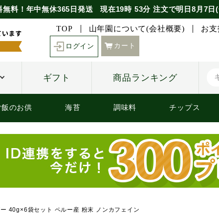
料無料！年中無休365日発送
現在
19時
53分
注文で
明日8月7日(
TOP
山年園について(会社概要)
お支
カート
ログイン
ギフト
商品ランキング
ご飯のお供
海苔
調味料
チップス
ー 40g×6袋セット ペルー産 粉末 ノンカフェイン