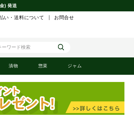
金) 発送
払い・送料について
お問合せ
漬物
惣菜
ジャム