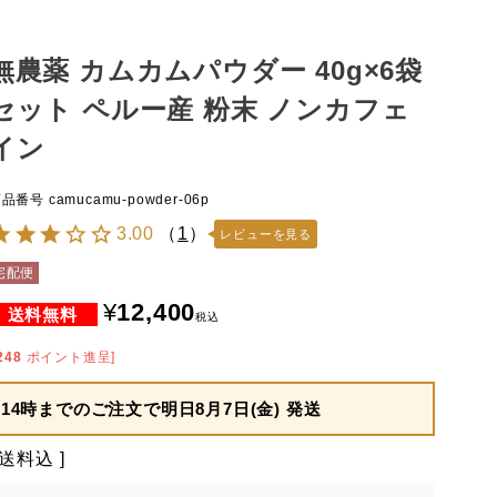
無農薬 カムカムパウダー 40g×6袋
セット ペルー産 粉末 ノンカフェ
イン
商品番号
camucamu-powder-06p
3.00
（
1
）
レビューを見る
宅配便
¥
12,400
税込
248
ポイント進呈]
14時までのご注文で
明日8月7日(金) 発送
送料込