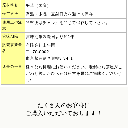
原材料名
平茸（国産）
保存方法
高温・多湿・直射日光を避けて保存
使用上の注
開封後はチャックを閉じて保存して下さい。
意
賞味期限
賞味期限製造日より約1年
販売事業者
有限会社山年園
名
〒170-0002
東京都豊島区巣鴨3-34-1
店長の一言
様々なお料理にお使いください。老舗のお茶屋がこ
だわり抜いたひらたけ粉末を是非ご賞味ください(^-
^)/
たくさんのお客様に
ご購入いただいております！