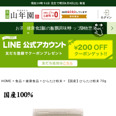
現在
19時
51分
注文で
明日8月8日(土) 発送
ログイン
お茶うけ
健康食品
ご飯のお供
海苔
調味料
チップス
漬物
惣菜
ジャム
HOME
食品
健康食品
ひらたけ粉末
【国産】ひらたけ粉末 70g