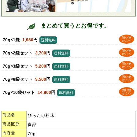
まとめて買うとお得です。
買い物
70g×1袋
1,980
円
送料無料
かごへ
買い物
70g×2袋セット
3,700
円
送料無料
かごへ
買い物
70g×3袋セット
5,200
円
送料無料
かごへ
買い物
70g×6袋セット
9,500
円
送料無料
かごへ
買い物
70g×10袋セット
14,800
円
送料無料
かごへ
商品名
ひらたけ粉末
商品区分
食品
内容量
70g