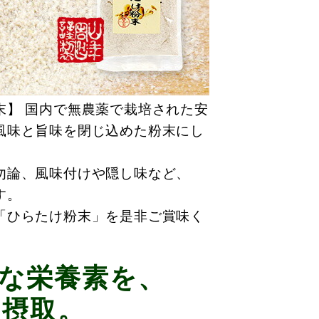
末】 国内で無農薬で栽培された安
風味と旨味を閉じ込めた粉末にし
勿論、風味付けや隠し味など、
す。
「ひらたけ粉末」を是非ご賞味く
な栄養素を、
に摂取。