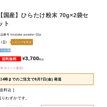
【国産】ひらたけ粉末 70g×2袋セ
ット
商品番号
hiratake-powder-02p
（
0
）
レビューを見る
メール便
¥
3,700
税込
74
ポイント進呈]
14時までのご注文で
8月7日(金) 発送
送料込
残りわずかです。