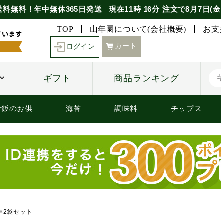
送料無料！年中無休365日発送
現在
11時
16分
注文で
8月7日(金
TOP
山年園について(会社概要)
お支
カート
ログイン
ギフト
商品ランキング
ご飯のお供
海苔
調味料
チップス
×2袋セット