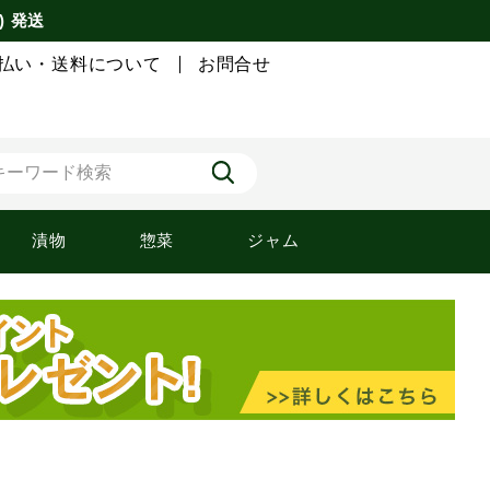
) 発送
払い・送料について
お問合せ
漬物
惣菜
ジャム