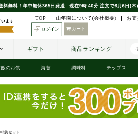
送料無料！年中無休365日発送
現在
9時
40分
注文で
8月6日(木
TOP
山年園について(会社概要)
お支
カート
ログイン
ギフト
商品ランキング
ご飯のお供
海苔
調味料
チップス
×3袋セット