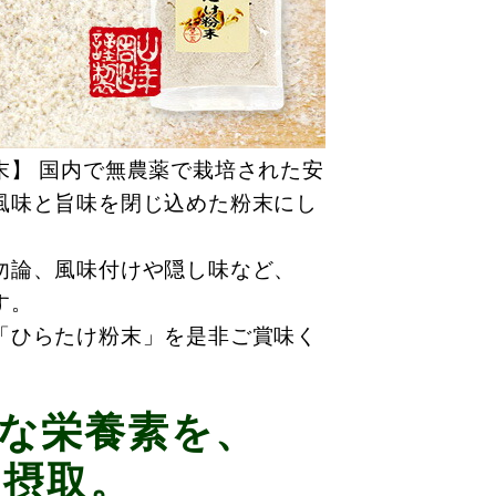
末】 国内で無農薬で栽培された安
風味と旨味を閉じ込めた粉末にし
勿論、風味付けや隠し味など、
す。
「ひらたけ粉末」を是非ご賞味く
な栄養素を、
に摂取。