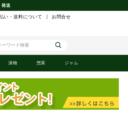
) 発送
払い・送料について
お問合せ
漬物
惣菜
ジャム