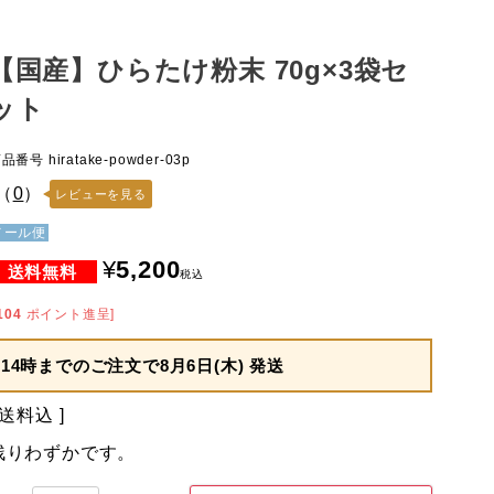
【国産】ひらたけ粉末 70g×3袋セ
ット
商品番号
hiratake-powder-03p
（
0
）
レビューを見る
メール便
¥
5,200
税込
104
ポイント進呈]
14時までのご注文で
8月6日(木) 発送
送料込
残りわずかです。